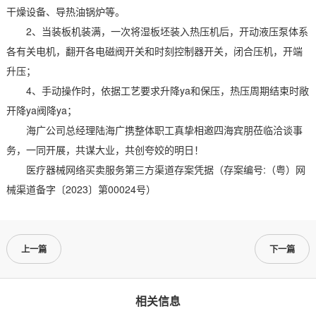
干燥设备、导热油锅炉等。
2、当装板机装满，一次将湿板坯装入热压机后，开动液压泵体系
各有关电机，翻开各电磁阀开关和时刻控制器开关，闭合压机，开端
升压；
4、手动操作时，依据工艺要求升降ya和保压，热压周期结束时敞
开降ya阀降ya；
海广公司总经理陆海广携整体职工真挚相邀四海宾朋莅临洽谈事
务，一同开展，共谋大业，共创夸姣的明日！
医疗器械网络买卖服务第三方渠道存案凭据（存案编号:（粤）网
械渠道备字〔2023〕第00024号）
上一篇
下一篇
相关信息