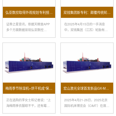
弘亚数控取得外观规划专利授权：“数控四边锯”
双钱集团新专利：颠覆传统轮胎生产的涂胶机
证券之星音讯，依据天眼查APP
在2025年4月15日的一手消息
多个方面数据显现弘亚数控
中，双钱集团（江苏）轮胎有限
（002833）新取得一项外观规
公司取得了一项令人瞩目的创
梅雨季节除湿机+烘干机成“保命组合”销量大面积上涨！
宏山激光全球首发新品GX-M立异科技闪烁2025北京国际机床展
正在选购的李女士和记者说：“上
2025年4月21-26日，2025北京
海梅雨季衣服晾不干，还有霉
国际机床博览会（CIMT）在首都
味，朋友引荐我买烘干机，再配
国际会展中心、