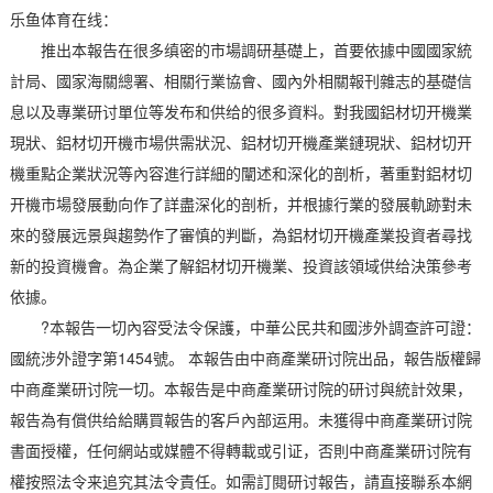
乐鱼体育在线：
推出本報告在很多缜密的市場調研基礎上，首要依據中國國家統
計局、國家海關總署、相關行業協會、國內外相關報刊雜志的基礎信
息以及專業研讨單位等发布和供给的很多資料。對我國鋁材切开機業
現狀、鋁材切开機市場供需狀況、鋁材切开機產業鏈現狀、鋁材切开
機重點企業狀況等內容進行詳細的闡述和深化的剖析，著重對鋁材切
开機市場發展動向作了詳盡深化的剖析，并根據行業的發展軌跡對未
來的發展远景與趨勢作了審慎的判斷，為鋁材切开機產業投資者尋找
新的投資機會。為企業了解鋁材切开機業、投資該領域供给決策參考
依據。
?本報告一切內容受法令保護，中華公民共和國涉外調查許可證：
國統涉外證字第1454號。 本報告由中商產業研讨院出品，報告版權歸
中商產業研讨院一切。本報告是中商產業研讨院的研讨與統計效果，
報告為有償供给給購買報告的客戶內部运用。未獲得中商產業研讨院
書面授權，任何網站或媒體不得轉載或引证，否則中商產業研讨院有
權按照法令来追究其法令責任。如需訂閱研讨報告，請直接聯系本網