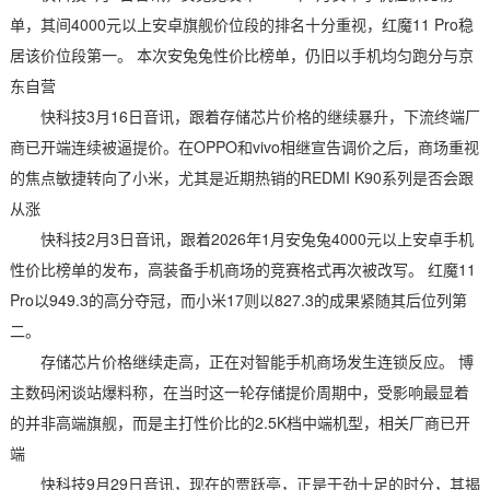
单，其间4000元以上安卓旗舰价位段的排名十分重视，红魔11 Pro稳
居该价位段第一。 本次安兔兔性价比榜单，仍旧以手机均匀跑分与京
东自营
快科技3月16日音讯，跟着存储芯片价格的继续暴升，下流终端厂
商已开端连续被逼提价。在OPPO和vivo相继宣告调价之后，商场重视
的焦点敏捷转向了小米，尤其是近期热销的REDMI K90系列是否会跟
从涨
快科技2月3日音讯，跟着2026年1月安兔兔4000元以上安卓手机
性价比榜单的发布，高装备手机商场的竞赛格式再次被改写。 红魔11
Pro以949.3的高分夺冠，而小米17则以827.3的成果紧随其后位列第
二。
存储芯片价格继续走高，正在对智能手机商场发生连锁反应。 博
主数码闲谈站爆料称，在当时这一轮存储提价周期中，受影响最显着
的并非高端旗舰，而是主打性价比的2.5K档中端机型，相关厂商已开
端
快科技9月29日音讯，现在的贾跃亭，正是干劲十足的时分，其揭