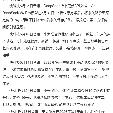
快科技5月25日音讯，DeepSeek近来更新API文档，宣告
DeepSeek-V4-Pro模型在5月31日2.5折优惠完毕后，将永久降价至原
定价的1/4，相当于降价75%后永久保存扣头。 据报道，第三方评价
组织剖析显现，
快科技5月18日音讯，华为联合湖北移动拿出了一款细巧好用的原
子基站，专门处理餐厅、商铺、电梯、地下车库这一些当地手机信号
差的老难题。 现在许多网红餐厅、沿街小店墙体厚、隔间多，一进包
厢手
快科技5月11日音讯，2026年第一季度线上移动电源商场数据出
炉，小米凭仗高性价比和安稳途径体现，拿下线上销量第一名。 据奥
维云网（AVC）移动电源线上零售监测数据，一季度线上移动电源全
体销
快科技4月24日音讯，小米 Vision GT合金车模今日10点正式上架
开售，定价199元，把概念超跑浓缩到了掌心。 这款车模是按实车
1:43复刻的，把Vision GT“由风塑形”的规划理念完好复原了
快科技4月3日音讯，安兔兔发布2026年3月安卓手机性价比榜