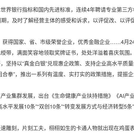
界银行指标和国内先进标准，连续4年聘请专业第三方
周期，及时了解经营主体的感受和诉求，以评促改、以评促
获得国家、省、市级荣誉企业，优秀金融企业……4月24
色绶带，满面笑容地领取奖牌证书，处处洋溢着喜庆氛围
坚持以“真金白银”兑现惠企政策、支持企业高水平质量
组合拳”，推出一系列有温度、实打实的政策措施，提振
业集群发展，出台《生命健康产业扶持措施》《AI产业
水平发展10条”“双创10条”“转变发展方式与经济转型5
雕刻，片刻工夫，栩栩如生的卡通人物就出现在鸡蛋表