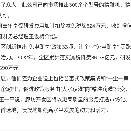
了众人。此公司已向市场推出300余个型号的精雕机，精
认可。
年享受研发费用加计扣除减免税额624万元，收到增值税
司财务总经理王俊梅介绍。
推出“免申即享”政策33项，让企业“免申即享”“零跑腿
。2022年，全区累计落实减税降费36.28亿元，研发费
690万元。
他们还为企业送上包括普惠式政策集成和“一企一策”的
私企定制”，促进政策服务由“大水浸灌”向“精准滴灌”转变
王一平说，廊坊开发区将以更高质量的服务打造市场化、
的首选地，慢慢地加强高水平发展的动力和活力。