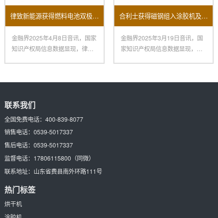
律致新能源获得燃料电池双极板主动涂胶机专利
合利士获得磁钢组入涂胶机及其操作方法专利
金融界2025年4月8日音讯，国家
金融界2025年3月19日音讯，国
知识产权局信息数据显现，律致
家知识产权局信息数据显现，深
新能源科技（上海）有限公
圳市合利士智能配备有限公
联系我们
全国免费电话：
400-839-8077
销售电话：
0539-5017337
售后电话：
0539-5017337
监督电话：
17806115800
（同微）
联系地址：
山东省费县南外环路111号
热门标签
烘干机
涂胶机