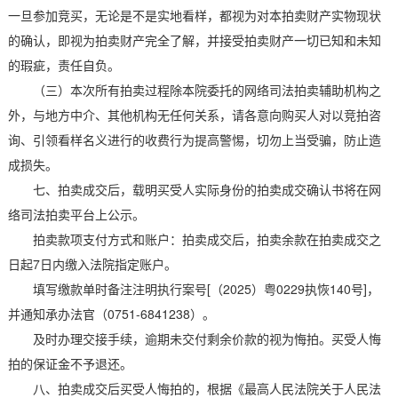
一旦参加竞买，无论是不是实地看样，都视为对本拍卖财产实物现状
的确认，即视为拍卖财产完全了解，并接受拍卖财产一切已知和未知
的瑕疵，责任自负。
（三）本次所有拍卖过程除本院委托的网络司法拍卖辅助机构之
外，与地方中介、其他机构无任何关系，请各意向购买人对以竞拍咨
询、引领看样名义进行的收费行为提高警惕，切勿上当受骗，防止造
成损失。
七、拍卖成交后，载明买受人实际身份的拍卖成交确认书将在网
络司法拍卖平台上公示。
拍卖款项支付方式和账户：拍卖成交后，拍卖余款在拍卖成交之
日起7日内缴入法院指定账户。
填写缴款单时备注注明执行案号[（2025）粤0229执恢140号]，
并通知承办法官（0751-6841238）。
及时办理交接手续，逾期未交付剩余价款的视为悔拍。买受人悔
拍的保证金不予退还。
八、拍卖成交后买受人悔拍的，根据《最高人民法院关于人民法