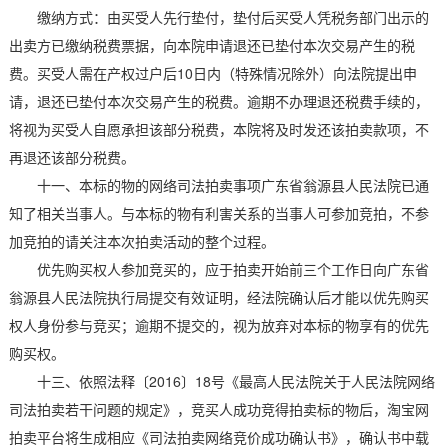
缴纳方式：由买受人先行垫付，垫付后买受人凭税务部门出示的
出卖方已缴纳税费票据，向本院申请退还已垫付本次交易产生的税
费。买受人需在产权过户后10日内（特殊情况除外）向法院提出申
请，退还已垫付本次交易产生的税费。逾期不办理退还税费手续的，
将视为买受人自愿承担该部分税费，本院将及时发还该拍卖款项，不
再退还该部分税费。
十一、本标的物的网络司法拍卖事项广东省翁源县人民法院已通
知了相关当事人。与本标的物有利害关系的当事人可参加竞拍，不参
加竞拍的请关注本次拍卖活动的整个过程。
优先购买权人参加竞买的，应于拍卖开始前三个工作日向广东省
翁源县人民法院执行局提交有效证明，经法院确认后才能以优先购买
权人身份参与竞买；逾期不提交的，视为放弃对本标的物享有的优先
购买权。
十三、依照法释〔2016〕18号《最高人民法院关于人民法院网络
司法拍卖若干问题的规定》，竞买人成功竞得拍卖标的物后，淘宝网
拍卖平台将生成相应《司法拍卖网络竞价成功确认书》，确认书中载