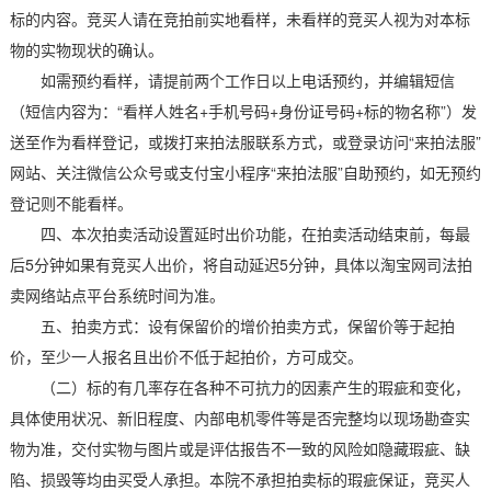
标的内容。竞买人请在竞拍前实地看样，未看样的竞买人视为对本标
物的实物现状的确认。
如需预约看样，请提前两个工作日以上电话预约，并编辑短信
（短信内容为：“看样人姓名+手机号码+身份证号码+标的物名称”）发
送至作为看样登记，或拨打来拍法服联系方式，或登录访问“来拍法服”
网站、关注微信公众号或支付宝小程序“来拍法服”自助预约，如无预约
登记则不能看样。
四、本次拍卖活动设置延时出价功能，在拍卖活动结束前，每最
后5分钟如果有竞买人出价，将自动延迟5分钟，具体以淘宝网司法拍
卖网络站点平台系统时间为准。
五、拍卖方式：设有保留价的增价拍卖方式，保留价等于起拍
价，至少一人报名且出价不低于起拍价，方可成交。
（二）标的有几率存在各种不可抗力的因素产生的瑕疵和变化，
具体使用状况、新旧程度、内部电机零件等是否完整均以现场勘查实
物为准，交付实物与图片或是评估报告不一致的风险如隐藏瑕疵、缺
陷、损毁等均由买受人承担。本院不承担拍卖标的瑕疵保证，竞买人