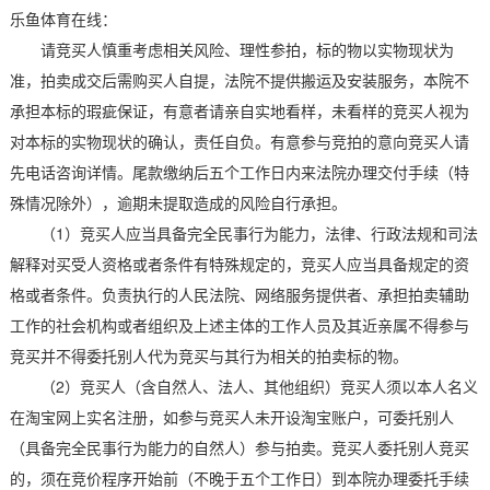
乐鱼体育在线：
请竞买人慎重考虑相关风险、理性参拍，标的物以实物现状为
准，拍卖成交后需购买人自提，法院不提供搬运及安装服务，本院不
承担本标的瑕疵保证，有意者请亲自实地看样，未看样的竞买人视为
对本标的实物现状的确认，责任自负。有意参与竞拍的意向竞买人请
先电话咨询详情。尾款缴纳后五个工作日内来法院办理交付手续（特
殊情况除外），逾期未提取造成的风险自行承担。
（1）竞买人应当具备完全民事行为能力，法律、行政法规和司法
解释对买受人资格或者条件有特殊规定的，竞买人应当具备规定的资
格或者条件。负责执行的人民法院、网络服务提供者、承担拍卖辅助
工作的社会机构或者组织及上述主体的工作人员及其近亲属不得参与
竞买并不得委托别人代为竞买与其行为相关的拍卖标的物。
（2）竞买人（含自然人、法人、其他组织）竞买人须以本人名义
在淘宝网上实名注册，如参与竞买人未开设淘宝账户，可委托别人
（具备完全民事行为能力的自然人）参与拍卖。竞买人委托别人竞买
的，须在竞价程序开始前（不晚于五个工作日）到本院办理委托手续