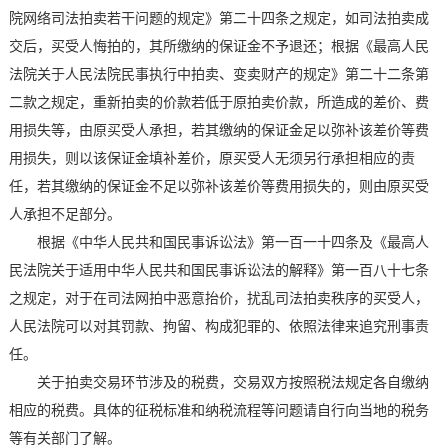
院网络司法拍卖若干问题的规定》第二十四条之规定，如司法拍卖成
交后，买受人悔拍的，其所缴纳的保证金不予退还；根据《最高人民
法院关于人民法院民事执行中拍卖、变卖财产的规定》第二十二条第
二款之规定，重新拍卖的价款若低于原拍卖价款，所造成的差价、费
用损失等，由原买受人承担，若其缴纳的保证金足以弥补该差价等费
用损失，则以该保证金填补差价，原买受人无须另行承担相应的责
任，若其缴纳的保证金不足以弥补该差价等费用损失的，则由原买受
人承担不足部分。
根据《中华人民共和国民事诉讼法》第一百一十四条及《最高人
民法院关于适用中华人民共和国民事诉讼法的解释》第一百八十七条
之规定，对于在司法网拍中恶意抬价，扰乱司法拍卖秩序的买受人，
人民法院可以对其罚款、拘留、构成犯罪的、依照法律来追究刑事责
任。
关于拍卖交易环节涉及的税费，交易双方按照税法规定各自缴纳
相应的税费。具体的征税标准和纳税流程等问题请自行向当地的税务
等有关部门了解。