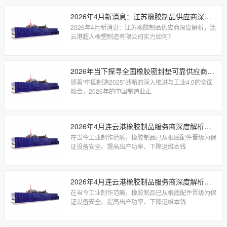
2026年4月新消息：江苏橡胶制品供应商深度解析连云港超人橡塑制造有限公司实力如何？
2026年4月新消息：江苏橡胶制品供应商深度解析，连
云港超人橡塑制造有限公司实力如何？
2026年当下探寻全国橡胶密封垫可靠供应商：连云港超人橡塑实力解析
随着“中国制造2025”战略的深入推进与工业4.0的全面
融合，2026年的中国制造业正
2026年4月连云港橡胶制品服务商深度解析：连云港超人橡塑制作有限公司
在当今工业制作范畴，橡胶制品已从根底配件晋级为保
证设备安全、提高出产功率、下降运维本钱
2026年4月连云港橡胶制品服务商深度解析：连云港超人橡塑制作有限公司
在当今工业制作范畴，橡胶制品已从根底配件晋级为保
证设备安全、提高出产功率、下降运维本钱