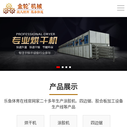
产品展示
乐鱼体育在线官网
家二十多年生产涂胶机、四边锯、胶合板加工设备
生产线等产品
烘干机
涂胶机
四边锯