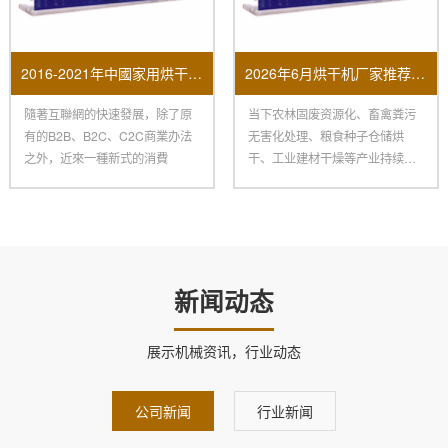
2016-2021年中國家用烘干機O2O市場發展機遇及投資戰略研讨報告
2026年6月烘干机厂家推荐指南：链排式热风炉热风炉煤泥烘干机木屑颗粒有机肥公司优选！
隨著互聯網的快速發展，除了原
当下农林固废资源化、畜禽粪污
有的B2B、B2C、C2C商業办法
无害化处理、粮食种子仓储烘
之外，近來一種新式的消費
干、工业建材干燥等产业持续扩
容，
新闻动态
展示机械资讯，行业动态
公司新闻
行业新闻