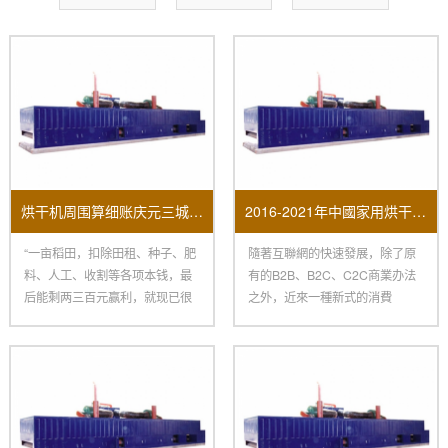
烘干机周围算细账庆元三城镇围桌求解“破界”之策
2016-2021年中國家用烘干機O2O市場發展機遇及投資戰略研讨報告
“一亩稻田，扣除田租、种子、肥
隨著互聯網的快速發展，除了原
料、人工、收割等各项本钱，最
有的B2B、B2C、C2C商業办法
后能剩两三百元赢利，就现已很
之外，近來一種新式的消費