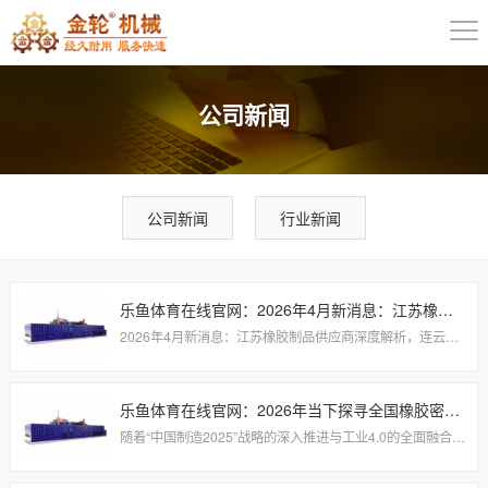
公司新闻
公司新闻
行业新闻
乐鱼体育在线官网：2026年4月新消息：江苏橡胶制品供应商深度解析连云港超人橡塑制造有限公司实力如何？
2026年4月新消息：江苏橡胶制品供应商深度解析，连云港
超人橡塑制造有限公司实力如何？
乐鱼体育在线官网：2026年当下探寻全国橡胶密封垫可靠供应商：连云港超人橡塑实力解析
随着“中国制造2025”战略的深入推进与工业4.0的全面融合，
2026年的中国制造业正