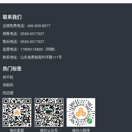
联系我们
全国免费电话：
400-839-8077
销售电话：
0539-5017337
售后电话：
0539-5017337
监督电话：
17806115800
（同微）
联系地址：
山东省费县南外环路111号
热门标签
烘干机
涂胶机
四边锯
微信客服
微信公众号
微信小程序