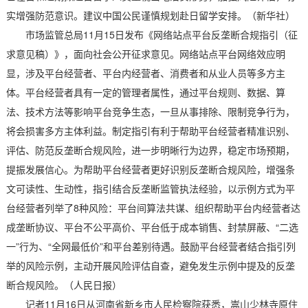
实增强防范意识。建议中国公民谨慎规划赴日留学安排。（新华社）
市场监管总局11月15日发布《网络站点平台反垄断合规指引（征
求意见稿）》，面向社会公开征求意见。网络站点平台网络效应明
显，涉及平台经营者、平台内经营者、消费者和从业人员等多方主
体。平台经营者具有一定的管理者属性，通过平台规则、数据、算
法、技术方法等影响平台竞争生态，一旦从事排除、限制竞争行为，
将会损害多方主体利益。制定指引有利于帮助平台经营者精准识别、
评估、防范反垄断合规风险，进一步明晰行为边界，稳定市场预期，
提振发展信心。为帮助平台经营者更好识别反垄断合规风险，增强条
文可读性、生动性，指引结合反垄断监管执法经验，以示例方式为平
台经营者列举了8种风险：平台间算法共谋、组织帮助平台内经营者达
成垄断协议、平台不公平高价、平台低于成本销售、封禁屏蔽、“二选
一”行为、“全网最低价”和平台差别待遇。鼓励平台经营者结合指引列
举的风险示例，主动开展风险评估自查，避免发生示例中提及的反垄
断合规风险。（人民日报）
记者11月16日从河南省新乡市人民检察院获悉，嵩山少林寺原住