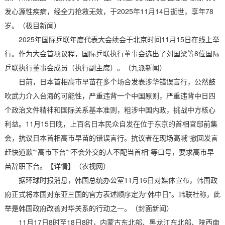
发心源性疾病，经全力抢救无效，于2025年11月14日逝世，享年78
岁。（极目新闻）
2025年国际乒联年度代表大会续会于北京时间11月15日在线上举
行。作为大会首项议程，国际乒联执行董事会选出了刘国梁等8位国际
乒联执行董事会成员（执行副主席）。（九派新闻）
日前，日本首相高市早苗在多个场合发表涉华错误言行，公然鼓
吹武力介入台海的可能性，严重违背一个中国原则，严重违背中日四
个政治文件精神和国际关系基本准则，粗涉中国内政，挑战中方核心
利益。11月15日晚，上百名日本民众自发在位于东京的首相官邸前集
会，抗议日本首相高市早苗的错误言行。抗议者在现场高喊“撤回发言
赶快道歉”“高市下台”“不会外交的人不配当首相”等口号，要求高市早
苗辞职下台。【详情】（农视网）
据环球时报消息，韩国总统办公室11月16日对媒体宣布，韩国政
府正式将本国对东亚三国的官方表述顺序定为“韩中日”。韩联社称，此
举是韩国政府改善对华关系的行动之一。（封面新闻）
11月17日8时至18日8时，内蒙古东北部、黑龙江东北部、陕西南