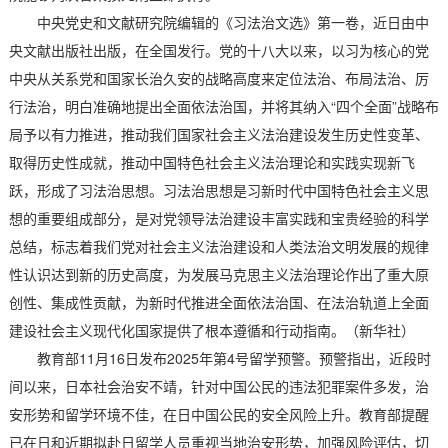
中央党史和文献研究院编辑的《习法治文选》第一卷，近日由中
央文献出版社出版，在全国发行。党的十八大以来，以习为核心的党
中央从关系党和国家长治久安的战略高度来定位法治、布局法治、厉
行法治，明白准确地提出全面依法治国，并将其纳入“四个全面”战略布
局予以有力推进，推动我们国家社会主义法治建设发生历史性变革、
取得历史性成就，推动中国特色社会主义法治理论和实践实现新飞
跃，形成了习法治思想。习法治思想是习新时代中国特色社会主义思
想的重要组成部分，是对党领导法治建设丰富实践和宝贵经验的科学
总结，标志着我们党对社会主义法治建设和人类法治文明发展的规律
性认识达到新的历史高度，为发展马克思主义法治理论作出了重大原
创性、集成性贡献，为新时代推进全面依法治国、在法治轨道上全面
建设社会主义现代化国家提供了根本遵循和行动指南。（新华社）
教育部11月16日发布2025年第4号留学预警。预警指出，近段时
间以来，日本社会治安不靖，针对中国公民的违法犯罪案件多发，治
安形势和留学环境不佳，在日中国公民的安全风险上升。教育部提醒
已在日和近期拟赴日留学人员重视当地治安形势，加强风险评估，切