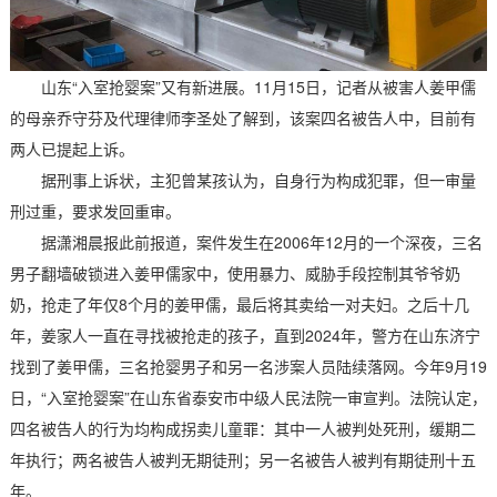
山东“入室抢婴案”又有新进展。11月15日，记者从被害人姜甲儒
的母亲乔守芬及代理律师李圣处了解到，该案四名被告人中，目前有
两人已提起上诉。
据刑事上诉状，主犯曾某孩认为，自身行为构成犯罪，但一审量
刑过重，要求发回重审。
据潇湘晨报此前报道，案件发生在2006年12月的一个深夜，三名
男子翻墙破锁进入姜甲儒家中，使用暴力、威胁手段控制其爷爷奶
奶，抢走了年仅8个月的姜甲儒，最后将其卖给一对夫妇。之后十几
年，姜家人一直在寻找被抢走的孩子，直到2024年，警方在山东济宁
找到了姜甲儒，三名抢婴男子和另一名涉案人员陆续落网。今年9月19
日，“入室抢婴案”在山东省泰安市中级人民法院一审宣判。法院认定，
四名被告人的行为均构成拐卖儿童罪：其中一人被判处死刑，缓期二
年执行；两名被告人被判无期徒刑；另一名被告人被判有期徒刑十五
年。