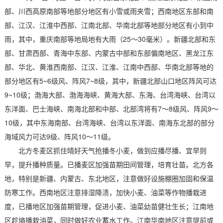
部、川西高原南部等地部分地区有小雪或雨夹雪；西南地区东部和南
部、江汉、江淮中西部、江南北部、华南北部等地部分地区有小到中
雨，其中，重庆南部等地局地有大雨（25～30毫米）。新疆北部和东
部、甘肃西部、青海中东部、内蒙古中部和东部偏南地区、黑龙江东
部、华北、黄淮西南部、江汉、江淮、江南中西部、华南北部等地的
部分地区有5~6级风、阵风7~8级，其中，新疆北部山口地区阵风可达
9~10级；渤海大部、渤海海峡、黄海大部、东海、台湾海峡、台湾以
东洋面、巴士海峡、南海北部和中部、北部湾将有7～8级风、阵风9～
10级，其中东海南部、台湾海峡、台湾以东洋面、南海东北部的部分
海域风力可达9级、阵风10～11级。
北方冬麦区抓住晴好天气抢播冬小麦，做到应播尽播、宜早则
早，提升播种质量。已播麦区加强苗期田间管理，培育壮苗。北方各
地，特别是新疆、内蒙古、东北地区，注意做好设施棚圈加固和保温
防寒工作。西南地区注意排湿降渍，加快小麦、油菜等作物播栽进
度，已播地区加强苗期管理，促进小麦、油菜幼苗健壮生长；江南地
区趁墒播栽油菜，同时做好农业蓄水工作。江南华南地区注意提前或