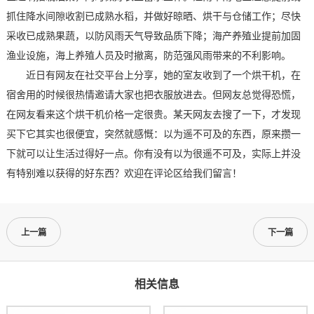
抓住降水间隙收割已成熟水稻，并做好晾晒、烘干与仓储工作；尽快
采收已成熟果蔬，以防风雨天气导致品质下降；海产养殖业提前加固
渔业设施，海上养殖人员及时撤离，防范强风雨带来的不利影响。
近日有网友在社交平台上分享，她的室友收到了一个烘干机，在
宿舍用的时候很热情邀请大家也把衣服放进去。但网友总觉得恐慌，
在网友看来这个烘干机价格一定很贵。某天网友去搜了一下，才发现
买下它其实也很便宜，突然就感慨：以为遥不可及的东西，原来攒一
下就可以让生活过得好一点。你有没有以为很遥不可及，实际上并没
有特别难以获得的好东西？欢迎在评论区给我们留言！
上一篇
下一篇
相关信息