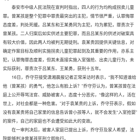
泰安市中级人民法院在宣判时指出，四人的行为均构成拐卖儿童
罪。曾某孩是整个犯罪中罪责最突出的主犯，情节很严重，认罪悔罪
态度差，判处死缓。吕某东和王某勇同为主犯，均为累犯，罪责次于
曾某孩。二人归案后如实供述主要犯罪，而且吕某东的供述对破案具
有较大价值，因此两人均被判无期徒刑。袁某贵因提供关键信息，对
确定作案目标及顺利实施拐卖儿童犯罪起到及其重要的作用，亦系主
犯，认罪悔罪态度差，但其未直接实施入室强抢、出卖儿童行为，未
实际获利，罪责次于吕某东、王某勇，获刑十五年。
16日，乔守芬接受潇湘晨报记者正常采访时表示，“我不知道谁给
他（曾某孩）的勇气，他怎么有脸上诉？”乔守芬认为，曾某孩曾在法
庭上公开辱骂法官、威胁被害人，态度十分恶劣，“像这样的人，活在
世上，对社会都是一种危害。”对于袁某贵的上诉，乔守芬表示，假如
没有袁某贵将自己家里的信息告诉曾小孩等人，就不会发生“入室抢婴”
的案件，自己的家庭也不会遭受如此大的变故。
在一审判决后，被害人家庭已提出上诉，乔守芬及家人希望，法
院能够判决曾某孩死刑立即执行。