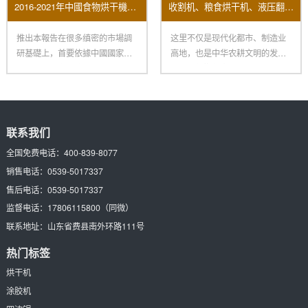
2016-2021年中國食物烘干機市場远景及投資機會研讨報告
收割机、粮食烘干机、液压翻转犁、脱粒机……涵盖农事全环节 “郑州造”一键打包
推出本報告在很多缜密的市場調
这里不仅是现代化都市、制造业
研基礎上，首要依據中國國家統
高地，也是中华农耕文明的发祥
計局、國家海關總署、相關行業
地：在新郑裴李岗村里，有800
協
联系我们
全国免费电话：
400-839-8077
销售电话：
0539-5017337
售后电话：
0539-5017337
监督电话：
17806115800
（同微）
联系地址：
山东省费县南外环路111号
热门标签
烘干机
涂胶机