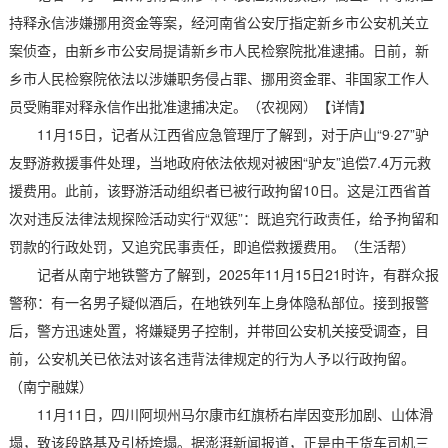
持释永信涉嫌挪用资金等案，经河南省公安厅指定新乡市公安机关立
案侦查，由新乡市公安局提请新乡市人民检察院批准逮捕。日前，新
乡市人民检察院依法以涉嫌职务侵占罪、挪用资金罪、非国家工作人
员受贿罪对释永信作出批准逮捕决定。（农视网）【详情】
11月15日，记者从江西省应急管理厅了解到，对于庐山“9·27”驴
友野游救援事件处理，当地政府依法依规对被困“驴友”追偿7.4万元救
援费用。此前，该野游活动组织者已被行政拘留10日。这是江西省首
次对违反法律法规探险活动实行“双惩”：既追究行政责任，给予拘留和
罚款的行政处罚，又追究民事责任，即追偿救援费用。（生活帮）
记者从南宁地铁警方了解到，2025年11月15日21时许，有群众报
警称：有一名男子疑似酒后，在地铁列车上身体隐私部位。接到报警
后，警方迅速处置，将嫌疑男子控制，并带回公安机关接受调查，目
前，公安机关已依法对该名违背法律规定的行为人予以行政拘留。
（南宁融媒）
11月11日，四川阿坝州马尔康市红旗桥右岸因变形加剧、山体滑
塌，致该段路基及引桥垮塌。据澎湃新闻报道，正是由于货车司机三