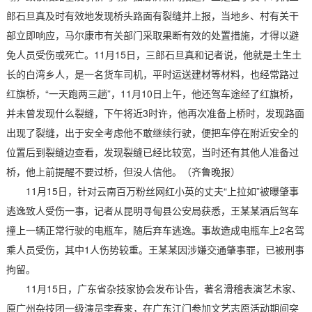
郎石旦真及时有效地发现桥头路面有裂缝并上报，当地乡、村有关干
部立即响应，马尔康市有关部门采取果断有效的处置措施，才得以避
免人员受伤或死亡。11月15日，三郎石旦真和记者说，他就是土生土
长的白湾乡人，是一名货车司机，平时运送建材等材料，也经常路过
红旗桥，“一天跑两三趟”，11月10日上午，他还驾车途经了红旗桥，
并未曾发现什么裂缝，下午将近3时许，他再次准备上桥时，发现路面
出现了裂缝，出于安全考虑他不敢继续行驶，便把车停在附近安全的
位置后到裂缝边查看，发现裂缝已经比较宽，当时还有其他人准备过
桥，他上前提醒不要过桥，但没人信他。（齐鲁晚报）
11月15日，针对云南百万粉丝网红小英的丈夫“上拉如”被曝肇事
逃逸致人受伤一事，记者从昆明寻甸县公安局获悉，王某某酒后驾车
撞上一辆正常行驶的电瓶车，随后弃车逃逸。事故造成电瓶车上2名驾
乘人员受伤，其中1人伤势较重。王某某因涉嫌交通肇事罪，已被刑事
拘留。
11月15日，广东省杂技家协会发布讣告，著名滑稽表演艺术家、
原广州杂技团一级演员李春来，在广东江门参加文艺志愿活动期间突