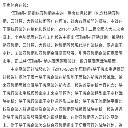
乐鱼体育在线：
“互聯網+”是指以互聯網為主的一整套信息技術（包含移動互聯
網、云計算、大數據技術等）在經濟、社會各個部門的擴散，本質在
于傳統行業的在線化和數據化。2015年3月5日十二屆全國人大三次會
議上，李克強總理在政府工作報告中提出“互聯網+”行動計劃，推動移
動互聯網、云計算、大數據、物聯網等與現代制作業結合，促進電子
商務、工業互聯網和互聯網金融健康發展，引導互聯網企業拓宽國際
市場，正式將“互聯網+”納入國家頂層設計，提升至國家戰略層面。
中商產業研讨院發布的《2018-2023年互聯網+烘干機市場远景研
讨報告》探討了國內烘干機企業在新形勢下面臨的新機遇與挑戰，帶
來互聯網思維交融烘干機產業的新考虑。報告首要剖析內容包含：烘
干機行業市場規模與電商未來空間預測；烘干機企業轉型電子商務戰
略剖析；烘干機行業電子商務運營形式剖析；烘干機干流網絡平臺比
較及企業入駐選擇以及企業進入互聯網領域投資战略剖析。報告通過
對烘干機行業及發展環境的長期跟蹤，在對互聯網深入研讨的基礎
上，對于烘干機企業怎么結合互聯網提出了切實可行的战略计划，為