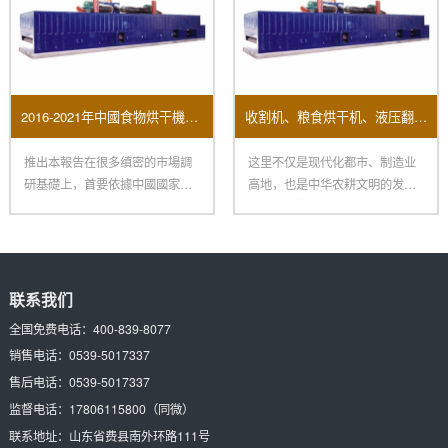
2016-2021年中國食物烘干機市場远景及投資機會研讨報告
收割机、粮食烘干机、液压翻转犁、脱粒机……涵盖农事全环节 “郑州造”一键打包
推出本報告在很多缜密的市場調
这里不仅是现代化都市、制造业
研基礎上，首要依據中國國家統
高地，也是中华农耕文明的发祥
計局、國家海關總署、相關行業
地：在新郑裴李岗村里，有800
協
联系我们
全国免费电话：
400-839-8077
销售电话：
0539-5017337
售后电话：
0539-5017337
监督电话：
17806115800
（同微）
联系地址：
山东省费县南外环路111号