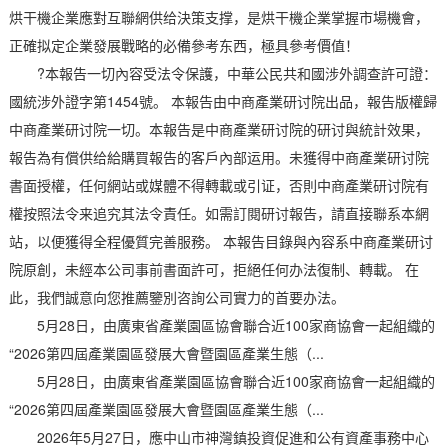
烘干機企業應對互聯網供给決策支撑，是烘干機企業掌握市場機會，
正確拟定企業發展戰略的必備參考东西，極具參考價值！
?本報告一切內容受法令保護，中華公民共和國涉外調查許可證：
國統涉外證字第1454號。 本報告由中商產業研讨院出品，報告版權歸
中商產業研讨院一切。本報告是中商產業研讨院的研讨與統計效果，
報告為有償供给給購買報告的客戶內部运用。未獲得中商產業研讨院
書面授權，任何網站或媒體不得轉載或引证，否則中商產業研讨院有
權按照法令来追究其法令責任。如需訂閱研讨報告，請直接聯系本網
站，以便獲得全程優質完善服務。 本報告目錄與內容系中商產業研讨
院原創，未經本公司事前書面許可，拒絕任何办法復制、轉載。 在
此，我們誠意向您推薦鑒別咨詢公司實力的首要办法。
5月28日，由廣東省產業園區協會聯合近100家商協會一起組織的
“2026第四屆產業園區發展大會暨園區產業生態（...
5月28日，由廣東省產業園區協會聯合近100家商協會一起組織的
“2026第四屆產業園區發展大會暨園區產業生態（...
2026年5月27日，應中山市神灣鎮投資促進和公有資產事務中心