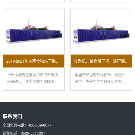
一
衣
2016-2021年中國食物烘干機市場远景及投資機會研讨報告
收割机、粮食烘干机、液压翻转犁、脱粒机……涵盖农事全环节 “郑州造”一键打包
推出本報告在很多缜密的市場調
这里不仅是现代化都市、制造业
研基礎上，首要依據中國國家統
高地，也是中华农耕文明的发祥
計局、國家海關總署、相關行業
地：在新郑裴李岗村里，有800
協
联系我们
全国免费电话：
400-839-8077
销售电话：
0539-5017337