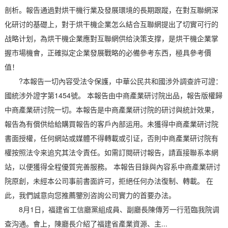
剖析。報告通過對烘干機行業及發展環境的長期跟蹤，在對互聯網深
化研讨的基礎上，對于烘干機企業怎么結合互聯網提出了切實可行的
战略计划，為烘干機企業應對互聯網供给決策支撑，是烘干機企業掌
握市場機會，正確拟定企業發展戰略的必備參考东西，極具參考價
值！
?本報告一切內容受法令保護，中華公民共和國涉外調查許可證：
國統涉外證字第1454號。 本報告由中商產業研讨院出品，報告版權歸
中商產業研讨院一切。本報告是中商產業研讨院的研讨與統計效果，
報告為有償供给給購買報告的客戶內部运用。未獲得中商產業研讨院
書面授權，任何網站或媒體不得轉載或引证，否則中商產業研讨院有
權按照法令来追究其法令責任。如需訂閱研讨報告，請直接聯系本網
站，以便獲得全程優質完善服務。 本報告目錄與內容系中商產業研讨
院原創，未經本公司事前書面許可，拒絕任何办法復制、轉載。 在
此，我們誠意向您推薦鑒別咨詢公司實力的首要办法。
8月1日，福建省工信廳黨組成員、副廳長陳傳芳一行蒞臨我院调
查沟通。會上，陳廳長介紹了福建省產業資源、主...