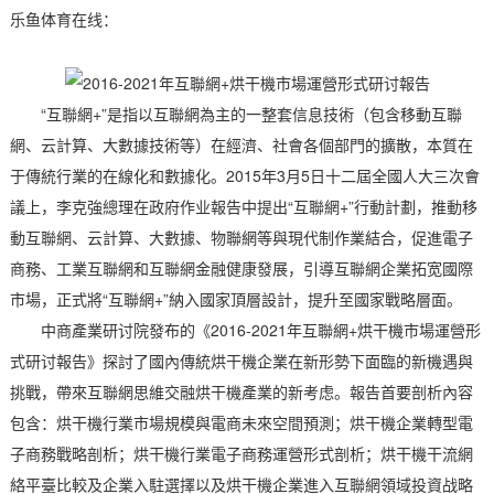
乐鱼体育在线：
“互聯網+”是指以互聯網為主的一整套信息技術（包含移動互聯
網、云計算、大數據技術等）在經濟、社會各個部門的擴散，本質在
于傳統行業的在線化和數據化。2015年3月5日十二屆全國人大三次會
議上，李克強總理在政府作业報告中提出“互聯網+”行動計劃，推動移
動互聯網、云計算、大數據、物聯網等與現代制作業結合，促進電子
商務、工業互聯網和互聯網金融健康發展，引導互聯網企業拓宽國際
市場，正式將“互聯網+”納入國家頂層設計，提升至國家戰略層面。
中商產業研讨院發布的《2016-2021年互聯網+烘干機市場運營形
式研讨報告》探討了國內傳統烘干機企業在新形勢下面臨的新機遇與
挑戰，帶來互聯網思維交融烘干機產業的新考虑。報告首要剖析內容
包含：烘干機行業市場規模與電商未來空間預測；烘干機企業轉型電
子商務戰略剖析；烘干機行業電子商務運營形式剖析；烘干機干流網
絡平臺比較及企業入駐選擇以及烘干機企業進入互聯網領域投資战略