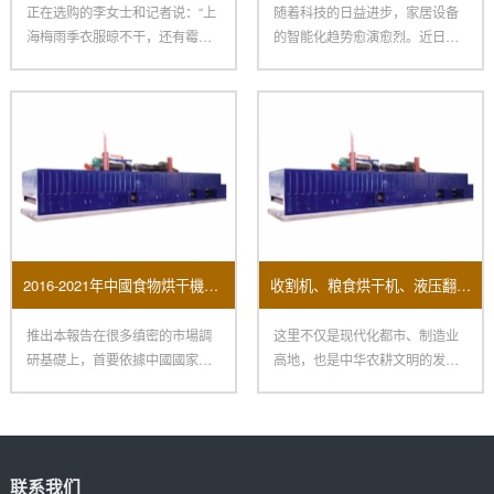
正在选购的李女士和记者说：“上
随着科技的日益进步，家居设备
海梅雨季衣服晾不干，还有霉
的智能化趋势愈演愈烈。近日，
味，朋友引荐我买烘干机，再配
三星电子宣布推出其最新智能洗
一
衣
2016-2021年中國食物烘干機市場远景及投資機會研讨報告
收割机、粮食烘干机、液压翻转犁、脱粒机……涵盖农事全环节 “郑州造”一键打包
推出本報告在很多缜密的市場調
这里不仅是现代化都市、制造业
研基礎上，首要依據中國國家統
高地，也是中华农耕文明的发祥
計局、國家海關總署、相關行業
地：在新郑裴李岗村里，有800
協
联系我们