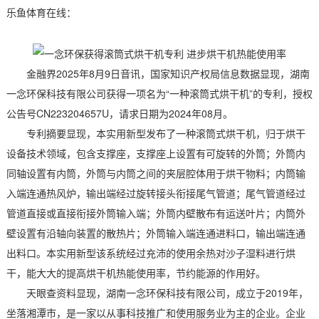
乐鱼体育在线：
金融界2025年8月9日音讯，国家知识产权局信息数据显现，湖南
一念环保科技有限公司获得一项名为“一种滚筒式烘干机”的专利，授权
公告号CN223204657U，请求日期为2024年08月。
专利摘要显现，本实用新型发布了一种滚筒式烘干机，归于烘干
设备技术领域，包含支撑座，支撑座上设置有可旋转的外筒；外筒内
同轴设置有内筒，外筒与内筒之间的夹层腔体用于烘干物料；内筒输
入端连通热风炉，输出端经过旋转接头衔接尾气管道；尾气管道经过
管道直接或直接衔接外筒输入端；外筒内壁散布有运送叶片；内筒外
壁设置有沿轴向装置的散热片；外筒输入端连通进料口，输出端连通
出料口。本实用新型该系统经过充沛的使用余热对沙子湿料进行烘
干，能大大的提高烘干机热能使用率，节约能源的作用好。
天眼查资料显现，湖南一念环保科技有限公司，成立于2019年，
坐落湘潭市，是一家以从事科技推广和使用服务业为主的企业。企业