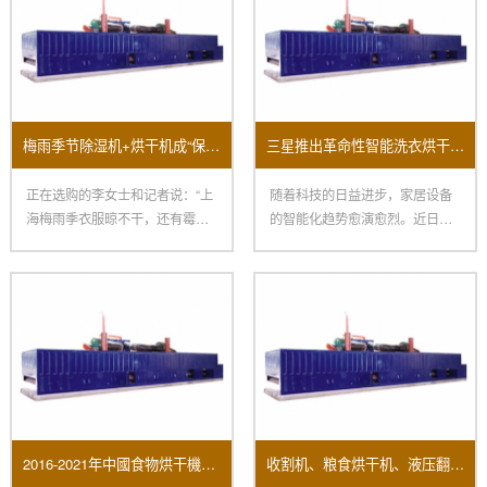
梅雨季节除湿机+烘干机成“保命组合”销量大面积上涨！
三星推出革命性智能洗衣烘干机全方面提升用户家居体验
正在选购的李女士和记者说：“上
随着科技的日益进步，家居设备
海梅雨季衣服晾不干，还有霉
的智能化趋势愈演愈烈。近日，
味，朋友引荐我买烘干机，再配
三星电子宣布推出其最新智能洗
一
衣
2016-2021年中國食物烘干機市場远景及投資機會研讨報告
收割机、粮食烘干机、液压翻转犁、脱粒机……涵盖农事全环节 “郑州造”一键打包