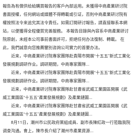
報告為有償供给給購買報告的客戶內部运用。未獲得中商產業研讨院
書面授權，任何網站或媒體不得轉載或引证，否則中商產業研讨院有
權按照法令来追究其法令責任。如需訂閱研讨報告，請直接聯系本網
站，以便獲得全程優質完善服務。 本報告目錄與內容系中商產業研讨
院原創，未經本公司事前書面許可，拒絕任何办法復制、轉載。 在
此，我們誠意向您推薦鑒別咨詢公司實力的首要办法。
近来，中商產業研讨院專家團隊赴貴陽市開展“十五五”新式工業化
發展規劃調研作业。調研期間，中商專家團隊...
近来，中商產業研讨院專家團隊赴貴陽市開展“十五五”新式工業化
發展規劃調研作业。調研期間，中商專家團隊...
近来，中商產業研讨院專家團隊赴甘肅省武威工業園區開展《武
威工業園區“十五五”產業發展規劃》及產業鏈圖...
近来，中商產業研讨院專家團隊赴甘肅省武威工業園區開展《武
威工業園區“十五五”產業發展規劃》及產業鏈圖...
8月11日，潮州市公民政府黨組成員、副市長陳紅政一行蒞臨我院
调查沟通。會上，陳市長介紹了潮州市產業資源...