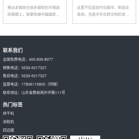
推出本報告在很多缜密的市場調
这里不仅是现代化都市、制造业
研基礎上，首要依據中國國家統
高地，也是中华农耕文明的发祥
計局、國家海關總署、相關行業
地：在新郑裴李岗村里，有800
協
联系我们
全国免费电话：
400-839-8077
销售电话：
0539-5017337
售后电话：
0539-5017337
监督电话：
17806115800
（同微）
联系地址：
山东省费县南外环路111号
热门标签
烘干机
涂胶机
四边锯