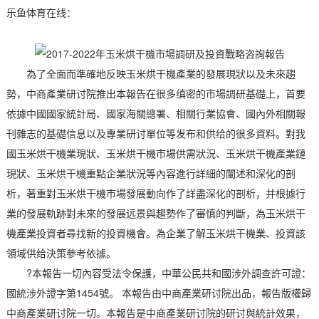
乐鱼体育在线：
為了全面而準確地反映玉米烘干機產業的發展現狀以及未來趨
勢，中商產業研讨院推出本報告在很多缜密的市場調研基礎上，首要
依據中國國家統計局、國家海關總署、相關行業協會、國內外相關報
刊雜志的基礎信息以及專業研讨單位等发布和供给的很多資料。對我
國玉米烘干機業現狀、玉米烘干機市場供需狀況、玉米烘干機產業鏈
現狀、玉米烘干機重點企業狀況等內容進行詳細的闡述和深化的剖
析，著重對玉米烘干機市場發展動向作了詳盡深化的剖析，并根據行
業的發展軌跡對未來的發展远景與趨勢作了審慎的判斷，為玉米烘干
機產業投資者尋找新的投資機會。為企業了解玉米烘干機業、投資該
領域供给決策參考依據。
?本報告一切內容受法令保護，中華公民共和國涉外調查許可證：
國統涉外證字第1454號。 本報告由中商產業研讨院出品，報告版權歸
中商產業研讨院一切。本報告是中商產業研讨院的研讨與統計效果，