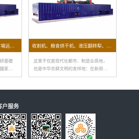
2016-2021年中國食物烘干機市場远景及投資機會研讨報告
收割机、粮食烘干机、液压翻转犁、脱粒机……涵盖农事全环节 “郑州造”一键打包
研基礎
这里不仅是现代化都市、制造业高地，
國家海
也是中华农耕文明的发祥地：在新郑裴
李岗村里，有800
客户服务