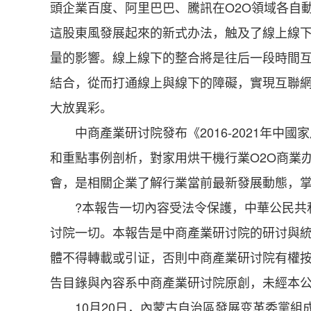
頭企業百度、阿里巴巴、騰訊在O2O領域各自
這股東風發展起來的新式办法，触及了線上線下
量的影響。線上線下的整合將是往后一段時間
結合，從而打通線上與線下的障礙，實現互聯網
大放異彩。
中商產業研讨院發布《2016-2021年中國
和重點事例剖析，對家用烘干機行業O2O商業
會，是相關企業了解行業當前最新發展動態，
?本報告一切內容受法令保護，中華公民共和國
讨院一切。本報告是中商產業研讨院的研讨與
體不得轉載或引证，否則中商產業研讨院有權按
告目錄與內容系中商產業研讨院原創，未經本公
10月20日，內蒙古自治區發展变革委黨組成