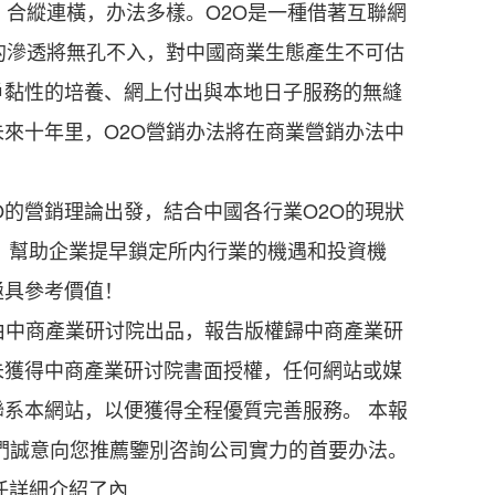
合縱連橫，办法多樣。O2O是一種借著互聯網
的滲透將無孔不入，對中國商業生態產生不可估
戶黏性的培養、網上付出與本地日子服務的無縫
來十年里，O2O營銷办法將在商業營銷办法中
O的營銷理論出發，結合中國各行業O2O的現狀
，幫助企業提早鎖定所内行業的機遇和投資機
極具參考價值！
由中商產業研讨院出品，報告版權歸中商產業研
未獲得中商產業研讨院書面授權，任何網站或媒
系本網站，以便獲得全程優質完善服務。 本報
們誠意向您推薦鑒別咨詢公司實力的首要办法。
細介紹了內...