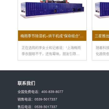
梅雨季节除湿机+烘干机成“保命组合”销量大面积上涨！
正在选购的李女士和记者说：“上海梅雨
随着科
季衣服晾不干，还有霉味，朋友引荐我
化趋势
买烘干机，再配一
推出其
联系我们
全国免费电话：
400-839-8077
销售电话：
0539-5017337
售后电话：
0539-5017337