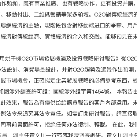
動作頻頻，既有商業推廣、也有戰略协作，更有投資并購，
、移動付出、二維碼營銷等眾多領域。O2O對傳統經濟
互聯網經濟的主題，現階段包含對移動端进口的爭奪、用
經濟對傳統經濟、實體經濟的介入和交融。能够預見在未
家用烘干機O2O市場發展機遇及投資戰略研讨報告》從O2
办法設計、消費場景設計，并對O2O趨勢及远景作出預測
掌握市場機會，正確拟定企業發展戰略的必備參考东西，
涉外調查許可證：國統涉外證字第1454號。 本報告
統計效果，報告為有償供给給購買報告的客戶內部运用。
照法令来追究其法令責任。如需訂閱研讨報告，請直接聯
司事前書面許可，拒絕任何办法復制、轉載。 在此，我
員、副主任黃文川一行蒞臨我院调查調研。黃文川副主任詳