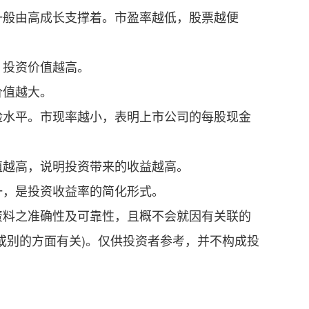
般由高成长支撑着。市盈率越低，股票越便
投资价值越高。
价值越大。
水平。市现率越小，表明上市公司的每股现金
越高，说明投资带来的收益越高。
，是投资收益率的简化形式。
料之准确性及可靠性，且概不会就因有关联的
或别的方面有关)。仅供投资者参考，并不构成投