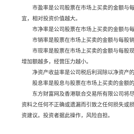
市盈率是公司股票在市场上买卖的金额与每股
宜，相对投资价值越大。
市净率是公司股票在市场上买卖的金额与每股
市销率是股票在市场上买卖的金额与每股销售
市现率是股票在市场上买卖的金额与每股现金
增加额越多，经营压力越小。
净资产收益率是公司税后利润除以净资产的比
股息率是股息与股票在市场上买卖的金额的比
东方财富网及香港联合交易所有限公司将尽力
资料之任何不正确或遗漏而引致之任何损失或损
资建议。投资者据此操作，风险自担。