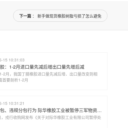
下一篇
： 新手做现货橡胶树脂亏损了怎么避免
6-15 10:31:03
胶：1-2月进口量先减后增出口量先增后减
5年1-2月，我国丁腈橡胶进口量先减后增、出口量改变则相
篇首要剖析1-2月
6-15 10:31:21
存在转包、违规分包行为 际华橡胶工业被暂停三军物资收购活动资
5日，戎行收购网发布《关于对际华橡胶工业有限公司暂停处