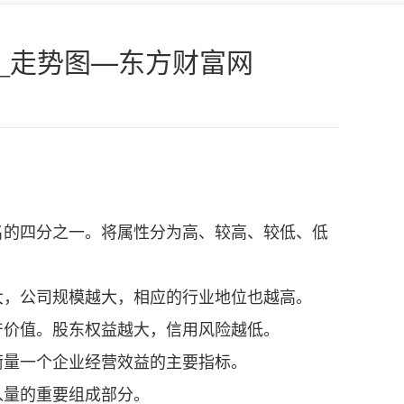
情_走势图—东方财富网
的四分之一。将属性分为高、较高、较低、低
，公司规模越大，相应的行业地位也越高。
价值。股东权益越大，信用风险越低。
量一个企业经营效益的主要指标。
量的重要组成部分。