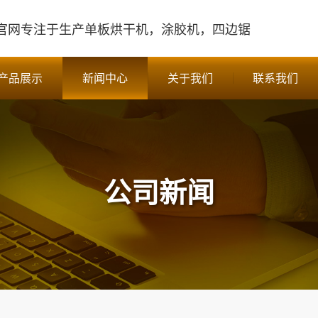
官网
专注于生产单板烘干机，涂胶机，四边锯
产品展示
新闻中心
关于我们
联系我们
公司新闻