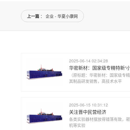
上一篇
： 企业 - 华夏小康网
2025-06-14 02:34:28
（原标题：华密新材：国家级专精
其制品研发销售，高技术水平
2025-06-15 10:31:12
关注晋中民营经济
各类实验器材摆放得错落有致，密
机等实验