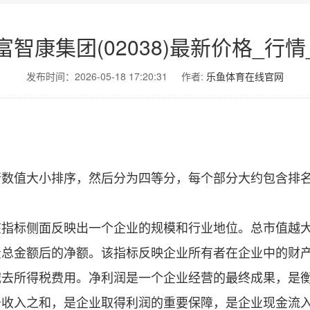
智康集团(02038)最新价格_行
发布时间：2026-05-18 17:20:31
作者:
乐鱼体育在线官网
值大小排序，然后分为四等分，每个部分大约包含排名
标侧面反映出一个企业的规模和行业地位。总市值越大
金额后的净额。该指标反映企业所有者在企业中的财产
所得税费用。净利润是一个企业经营的最终成果，是衡
入之和，是企业取得利润的重要保障，是企业现金流入