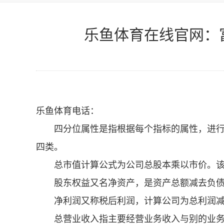
乐鱼体育在线官网：富
乐鱼体育电话：
四分位属性是指根据每个指标的属性，进行数
四类。
总市值计算公式为公司总股本乘以市价。该指
股东权益又名净资产，是资产总额减去负债总
净利润又称税后利润，计算公司为总利润减去
总营业收入指主要经营业务收入与别的业务收