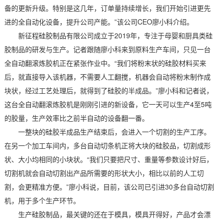
备的更新升级。特别是这几年，订单量持续增长，我们开始引进更先
进的全自动化设备，提升公司产能。”该公司CEO廖小科介绍。
新征程硅胶制品有限公司成立于2019年，专注于母婴和厨具类硅
胶制品的研发与生产。记者跟随廖小科来到原料生产车间，只见一台
全自动翻滚炼胶机正在紧张作业中。“我们将粉末状的硅胶材料买来
后，就直接导入该机器，不需要人工翻搅，机器会自动将粉末制作成
块状，经过工艺处理后，就得到了硅胶的半成品。”廖小科和记者说，
这台全自动翻滚炼胶机是刚刚引进的新设备，它一天可以生产4至5吨
的胶量，生产效率比之前半自动的设备翻一番。
一整块的硅胶半成品生产结束后，会进入一个切割的生产工序。
在另一个加工车间内，多台自动切条机正将大块的硅胶品，切割成形
状、大小均相同的小块状。“我们只要把尺寸、重量等参数设计好后，
切割机就会自动切割出产品所需要的形状大小，相比以前的人工切
割，会更精准方便。”廖小科说，目前，该公司已引进30多台自动切割
机，用于多个生产环节。
生产硅胶制品，最关键的还在于模具，模具开得好，产品才会漂