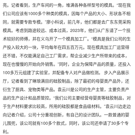
亮。记者看到，生产车间的一角，堆满各种各样型号的模具。“现在我
们公司应该有1000多个种类的模具，因每个产品的大小、形状各不相
同，就需要专款专模。”廖小科说，前几年，他们都是去广东东莞采购
模具。考虑到路途较远、成本过高，2023年，他们从广东请了一个技
术较好的师傅，并在义乌开了一个模具加工厂。“模具是我们公司的生
产投入较大的一块，平均每年在四五百万元。现在模具加工厂运营得
还不错，不仅能满足自己工厂需求，帮企业减少生产所带来的成本，
现在也慢慢的开始向外销售。”同时，企业为保障产品的质量，还投入
100多万元组建了实验室，并配备专人对产品做检测。 步入产品展示
厅，记者看到了琳琅满目的硅胶制品，除了最初的母婴类产品外，还
衍生了厨具、宠物类等产品。袁云川是公司的生产主管，主要负责产
品的生产设计和品质管控。“我们公司主要经营母婴类等硅胶制品，对
于生产材料要求比较高，所用的硅胶都是食品级材料。”袁云川边走边
向记者介绍，公司十分重视创新，有自己的设计团队。一款普通的婴
儿围兜，该公司就有100多个款式，同时，该公司还申请了30多个专
利。