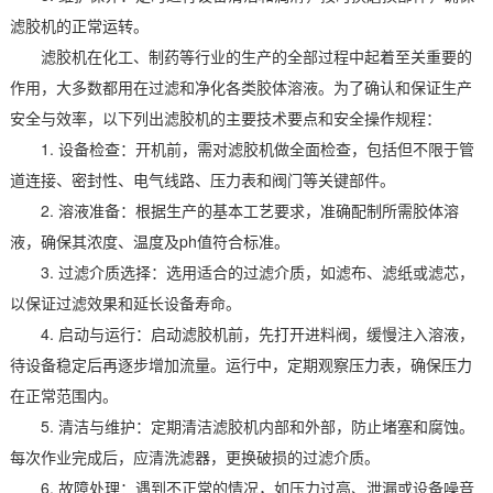
滤胶机的正常运转。
滤胶机在化工、制药等行业的生产的全部过程中起着至关重要的
作用，大多数都用在过滤和净化各类胶体溶液。为了确认和保证生产
安全与效率，以下列出滤胶机的主要技术要点和安全操作规程：
1. 设备检查：开机前，需对滤胶机做全面检查，包括但不限于管
道连接、密封性、电气线路、压力表和阀门等关键部件。
2. 溶液准备：根据生产的基本工艺要求，准确配制所需胶体溶
液，确保其浓度、温度及ph值符合标准。
3. 过滤介质选择：选用适合的过滤介质，如滤布、滤纸或滤芯，
以保证过滤效果和延长设备寿命。
4. 启动与运行：启动滤胶机前，先打开进料阀，缓慢注入溶液，
待设备稳定后再逐步增加流量。运行中，定期观察压力表，确保压力
在正常范围内。
5. 清洁与维护：定期清洁滤胶机内部和外部，防止堵塞和腐蚀。
每次作业完成后，应清洗滤器，更换破损的过滤介质。
6. 故障处理：遇到不正常的情况，如压力过高、泄漏或设备噪音