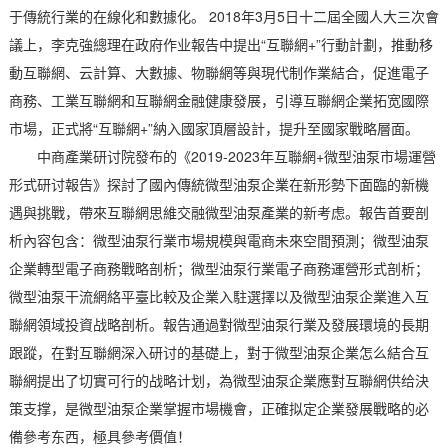
于傳統行業的在線化和數據化。 2018年3月5日十二屆全國人大三次會
議上，李克強總理在政府作业報告中提出“互聯網+”行動計劃，推動移
動互聯網、云計算、大數據、物聯網等與現代制作業結合，促進電子
商務、工業互聯網和互聯網金融健康發展，引導互聯網企業拓宽國際
市場，正式將“互聯網+”納入國家頂層設計，提升至國家戰略層面。
中商產業研讨院發布的《2019-2023年互聯網+微型油泵市場運營
形式研讨報告》探討了國內傳統微型油泵企業在新形勢下面臨的新機
遇與挑戰，帶來互聯網思維交融微型油泵產業的新考虑。報告首要剖
析內容包含：微型油泵行業市場規模與電商未來空間預測；微型油泵
企業轉型電子商務戰略剖析；微型油泵行業電子商務運營形式剖析；
微型油泵干流網絡平臺比較及企業入駐選擇以及微型油泵企業進入互
聯網領域投資战略剖析。報告通過對微型油泵行業及發展環境的長期
跟蹤，在對互聯網深入研讨的基礎上，對于微型油泵企業怎么結合互
聯網提出了切實可行的战略计划，為微型油泵企業應對互聯網供给決
策支撑，是微型油泵企業掌握市場機會，正確拟定企業發展戰略的必
備參考东西，極具參考價值！