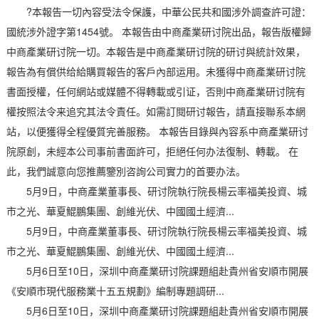
?本報告一切內容受法令保護，中華公民共和國涉外調查許可證：
國統涉外證字第1454號。 本報告由中商產業研讨院出品，報告版權歸
中商產業研讨院一切。本報告是中商產業研讨院的研讨與統計效果，
報告為有償供给給購買報告的客戶內部运用。未獲得中商產業研讨院
書面授權，任何網站或媒體不得轉載或引证，否則中商產業研讨院有
權按照法令来追究其法令責任。如需訂閱研讨報告，請直接聯系本網
站，以便獲得全程優質完善服務。 本報告目錄與內容系中商產業研讨
院原創，未經本公司事前書面許可，拒絕任何办法復制、轉載。 在
此，我們誠意向您推薦鑒別咨詢公司實力的首要办法。
5月9日，中商產業董事長、研讨院執行院長楊云率福美投資、城
市之光、華夏鯤鵬集團、創維光伏、中國國土經濟...
5月9日，中商產業董事長、研讨院執行院長楊云率福美投資、城
市之光、華夏鯤鵬集團、創維光伏、中國國土經濟...
5月6日至10日，深圳中商產業研讨院課題組赴貴州省安順市開展
《安順市現代服務業十五五規劃》編制專題調研...
5月6日至10日，深圳中商產業研讨院課題組赴貴州省安順市開展