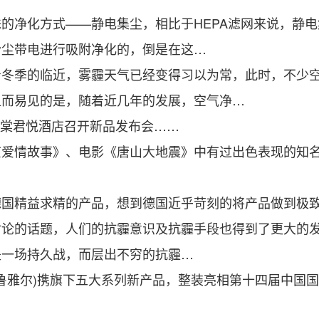
净化方式——静电集尘，相比于HEPA滤网来说，静电
粉尘带电进行吸附净化的，倒是在这…
季的临近，雾霾天气已经变得习以为常，此时，不少空
显而易见的是，随着近几年的发展，空气净…
海棠君悦酒店召开新品发布会……
情故事》、电影《唐山大地震》中有过出色表现的知名演
精益求精的产品，想到德国近乎苛刻的将产品做到极致
的话题，人们的抗霾意识及抗霾手段也得到了更大的发
是一场持久战，而层出不穷的抗霾…
布鲁雅尔)携旗下五大系列新产品，整装亮相第十四届中国