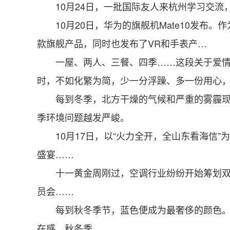
10月24日，一批国际友人来杭州学习交流
10月20日，华为的旗舰机Mate10发布。作为行
款旗舰产品，同时也发布了VR和手表产…
一屋、两人、三餐、四季……这段关于爱情的
时，不如化繁为简，少一分浮躁、多一份用心，
每到冬季，北方干燥的气候和严重的雾霾现象
季环境问题越发严峻。
10月17日，以“火力全开，全山东看海信”
盛宴……
十一黄金周刚过，空调行业纷纷开始筹划双十一
员会……
每到秋冬季节，蓝色便成为最奢侈的颜色。为
在感。秋冬季