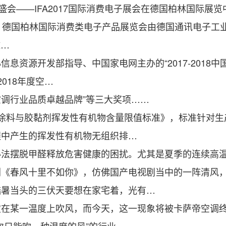
会——IFA2017国际消费电子展会在德国柏林国际展览
幕。德国柏林国际消费类电子产品展览会由德国通讯电子工业
球…
源开发部指导、中国家电网主办的“2017-2018中
018年度空…
调行业品质卓越品牌”等三大奖项……
料与胶黏剂挥发性有机物含量限值标准》，标准针对生
程中产生的挥发性有机物无组织排…
摆脱甲醛释放危害健康的困扰。尤其是夏季的连续高温
春风十里不如你》，仿佛国产电视剧当中的一阵清风，
酷暑当头的三伏天要想在家宅着，光有…
某一温度上吹风，而今天，这一现象将被卡萨帝空调终结