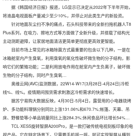
据《韩国经济日报》报道，LG显示已决定从2022年下半年开始，
将液晶电视面板产量减少至少10%，并停止对此类生产的新投资。
针对地面灰尘扫不净的痛点，石头科技带来的全新扫拖机器人T8
Plus系列，在吸力、擦地方式等方面做了全新升级，并搭载了结构光
主动测距避障，让家居地面清洁更简单更彻底更高效更智能。
目前市场上常见的冰箱除菌方式最重要的包含以下几种，一是在
冰箱舱室内产生臭氧，利用臭氧的氧化性破坏微生物的分子结构，影
响它们的繁殖功能；二是利用放电作用在舱室内产生负离子，破坏微
生物的分子结构，同时产生臭氧…
奥维云网(AVC)监测数据，22W14-W17(3月28日-4月24日)冷柜
线%、线%。疫情期间囤货需求刺激这冷柜需求的快速增长。
据苏宁易购大数据反映，4月30日-5月4日，露营用的小电器烧烤
炉、多功能料理锅分别同比上涨131.06%和670.7%;帐篷、天幕、吊
床、野餐垫等小单品销量同比上涨284.3%;休闲食品环比增长54%…
TCL·XESS旋转智屏A200Pro，是一款打破传统电视刻板印象的电
视产品。它在特定场景下，只需要手机摇一摇，就可实现智屏从横到