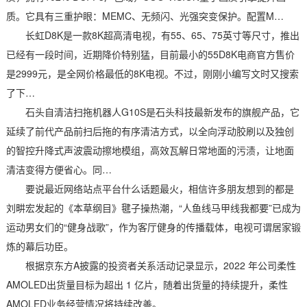
质。它具有三重护眼：MEMC、无频闪、光强突变保护。配置M…
长虹D8K是一款8K超高清电视，有55、65、75英寸等尺寸，推出
已经有一段时间，近期降价特别猛，目前最小的55D8K电商官方售价
是2999元，是全网价格最低的8K电视。不过，刚刚小编写文时又搜索
了下…
石头自清洁扫拖机器人G10S是石头科技最新发布的旗舰产品，它
延续了前代产品前扫后拖的有序清洁方式，以全向浮动胶刷以及独创
的智控升降式声波震动擦地模组，高效瓦解日常地面的污渍，让地面
清洁变得方便省心。同…
要说最近网络站点平台什么话题最火，相信许多朋友想到的都是
刘畊宏发起的《本草纲目》毽子操热潮，“人鱼线马甲线我都要”已成为
运动男女们的“健身战歌”，作为客厅健身的传播载体，电视可谓居家锻
炼的幕后功臣。
根据京东方A披露的投资者关系活动记录显示，2022 年公司柔性
AMOLED出货量目标为超出 1 亿片，随着出货量的持续提升，柔性
AMOLED业务经营情况将持续改善。