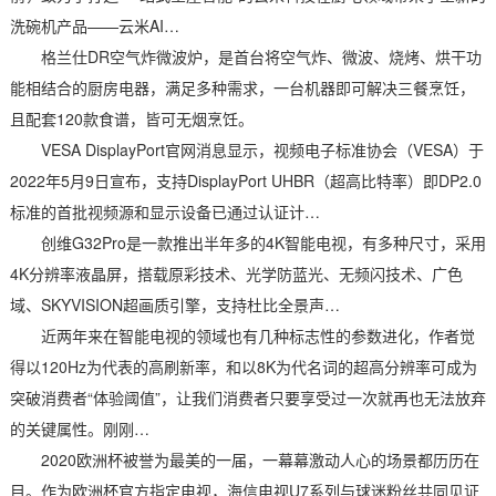
洗碗机产品——云米AI…
格兰仕DR空气炸微波炉，是首台将空气炸、微波、烧烤、烘干功
能相结合的厨房电器，满足多种需求，一台机器即可解决三餐烹饪，
且配套120款食谱，皆可无烟烹饪。
VESA DisplayPort官网消息显示，视频电子标准协会（VESA）于
2022年5月9日宣布，支持DisplayPort UHBR（超高比特率）即DP2.0
标准的首批视频源和显示设备已通过认证计…
创维G32Pro是一款推出半年多的4K智能电视，有多种尺寸，采用
4K分辨率液晶屏，搭载原彩技术、光学防蓝光、无频闪技术、广色
域、SKYVISION超画质引擎，支持杜比全景声…
近两年来在智能电视的领域也有几种标志性的参数进化，作者觉
得以120Hz为代表的高刷新率，和以8K为代名词的超高分辨率可成为
突破消费者“体验阈值”，让我们消费者只要享受过一次就再也无法放弃
的关键属性。刚刚…
2020欧洲杯被誉为最美的一届，一幕幕激动人心的场景都历历在
目。作为欧洲杯官方指定电视，海信电视U7系列与球迷粉丝共同见证