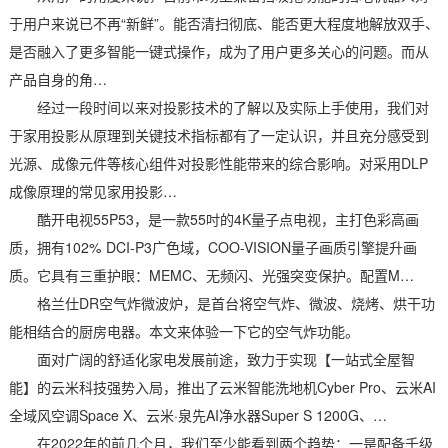
于用户来说已不再“新鲜”。能否清扫彻底、能否更大程度地解放双手、
是否融入了更多智能一键式操作，成为了用户更多关心的问题。而从
产品自身的角…
经过一段时间以来对投影技术的了解以及实际上手使用，我们对
于家用投影从原理到关键技术指标都有了一定认识，并且充分感受到
光源、成像元件等核心组件对投影性能带来的综合影响。对采用DLP
成像原理的常见家用投影…
酷开电视55P53，是一款55吋的4K量子点电视，主打色彩高画
质，拥有102% DCI-P3广色域，COO-VISION量子画质引擎提升画
质。它具有三重护眼：MEMC、无频闪、光强突变保护。配置M…
格兰仕DR空气炸微波炉，是首台将空气炸、微波、烧烤、烘干功
能相结合的厨房电器。本文来体验一下它的空气炸功能。
面对广阔的舒适化家电发展前途，致力于实现【一站式全屋智
能】的云米科技强势入局，推出了云米智能洗地机Cyber Pro、云米AI
全域风空调Space X、云米·泉先AI净水器Super S 1200G、…
在2022年的前几个月，我们至少能看到两个趋势：一是配备千级