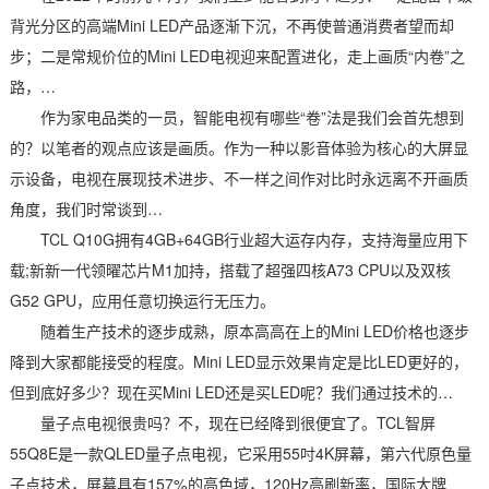
背光分区的高端Mini LED产品逐渐下沉，不再使普通消费者望而却
步；二是常规价位的Mini LED电视迎来配置进化，走上画质“内卷”之
路，…
作为家电品类的一员，智能电视有哪些“卷”法是我们会首先想到
的？以笔者的观点应该是画质。作为一种以影音体验为核心的大屏显
示设备，电视在展现技术进步、不一样之间作对比时永远离不开画质
角度，我们时常谈到…
TCL Q10G拥有4GB+64GB行业超大运存内存，支持海量应用下
载;新新一代领曜芯片M1加持，搭载了超强四核A73 CPU以及双核
G52 GPU，应用任意切换运行无压力。
随着生产技术的逐步成熟，原本高高在上的Mini LED价格也逐步
降到大家都能接受的程度。Mini LED显示效果肯定是比LED更好的，
但到底好多少？现在买Mini LED还是买LED呢？我们通过技术的…
量子点电视很贵吗？不，现在已经降到很便宜了。TCL智屏
55Q8E是一款QLED量子点电视，它采用55吋4K屏幕，第六代原色量
子点技术，屏幕具有157%的高色域，120Hz高刷新率，国际大牌