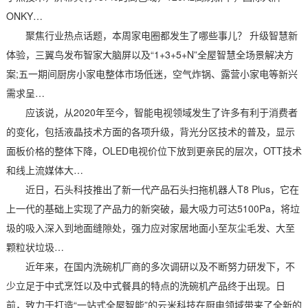
ONKY…
聚焦行业热点话题，本周家电圈都发生了哪些事儿？ 升级智慧新
体验，三翼鸟发布智家大脑屏以及“1+3+5+N”全屋智慧全场景解决方
案;五一期间厨房小家电整体市场低迷，空气炸锅、露营小家电等新兴
需求呈…
应该说，从2020年至今，智能电视领域发生了许多有利于消费者
的变化，包括液晶技术方面的各项升级，背光分区技术的普及，显示
面板价格的整体下降，OLED电视价位下放到更亲民的层次，OTT技术
和线上流媒体大…
近日，石头科技推出了新一代产品石头扫拖机器人T8 Plus，它在
上一代的基础上实现了产品力的新突破，最大吸力可达5100Pa，将垃
圾的吸入深入到地面缝隙处，强力应对家居地面小至灰尘毛发、大至
颗粒状垃圾…
近年来，在国内洗碗机厂商的多次调研以及不断努力研发下，不
少立足于中式烹饪以及中式餐具的特点的洗碗机产品终于出现。日
前，致力于打造“一站式全屋智能”的云米科技在厨电领域带来了全新的