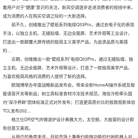
着用户对于“健康”意识的关注，新风空调逐步走进消费者的视线中来，
成为消费的人在购买空调之际的一大新选择。
前不久，创维推出了壁纸系列电视Q53Pro，通过去电子化的表现
手法，以独立主机、无缝贴墙、无边全面屏、艺术外观等工业设计，
打造出一款颠覆大屏传统的极简主义美学产品，为追求品质与美感
的…
近期，创维推出一款“壁纸系列”电视Q53Pro，通过无缝贴墙、独
立主机、无边全面屏、艺术外观等设计，打造了一款极简美学产品，
为喜欢极简风格的消费的人提供了新的选择。
欧瑞博举办年度战略新品发布会，带来全新HomeAI操作系统及智
能语音开关等新品；树立高标准食材冷冻技术规范，海信冷柜牵头国
内“深冷养鲜”团体标准正式对外发布；打造更高质价比的极致观影体验
TCL发布202…
格兰仕DR空气炸微波炉设计典雅大方，太空舱、大舷窗的设计即
有创意又美观。
从用户的角度来说，目前市场上兼备扫吸拖功能的扫地机器人对