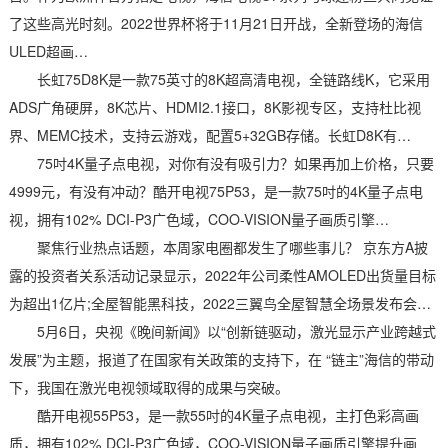
了这些高光时刻。2022世界杯将于11月21日开战，全新登场的海信
ULED超画…
长虹75D8K是一款75英寸的8K超高清电视，全链路线K，它采用
ADS广角硬屏，8K芯片、HDMI2.1接口，8K影视专区，支持杜比视
界、MEMC技术，支持云游戏，配置5+32GB存储。长虹D8K有…
75吋4K量子点电视，对你有没有吸引力？如果再加上价格，只要
4999元，有没有冲动？酷开电视75P53，是一款75吋的4K量子点电
视，拥有102% DCI-P3广色域，COO-VISION量子画质引擎…
聚焦行业热点话题，本周家电圈都发生了哪些事儿？ 京东方A披
露的投资者关系活动记录显示，2022年公司柔性AMOLED出货量目标
为超出1亿片;全屋智能黑科技，2022三翼鸟全屋智慧全场景发布会…
5月6日，央视《晚间新闻》以“创新链驱动，激光显示产业跨越式
发展”为主题，报道了在国家有关政策的支持下，在 “链主”海信的带动
下，我国在激光电视领域取得的成果与突破。
酷开电视55P53，是一款55吋的4K量子点电视，主打色彩高画
质，拥有102% DCI-P3广色域，COO-VISION量子画质引擎提升画