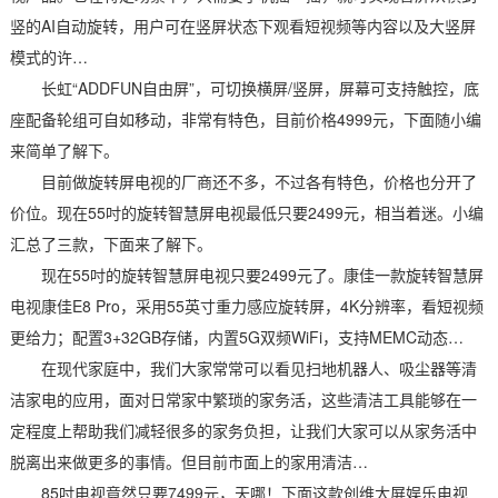
竖的AI自动旋转，用户可在竖屏状态下观看短视频等内容以及大竖屏
模式的许…
长虹“ADDFUN自由屏”，可切换横屏/竖屏，屏幕可支持触控，底
座配备轮组可自如移动，非常有特色，目前价格4999元，下面随小编
来简单了解下。
目前做旋转屏电视的厂商还不多，不过各有特色，价格也分开了
价位。现在55吋的旋转智慧屏电视最低只要2499元，相当着迷。小编
汇总了三款，下面来了解下。
现在55吋的旋转智慧屏电视只要2499元了。康佳一款旋转智慧屏
电视康佳E8 Pro，采用55英寸重力感应旋转屏，4K分辨率，看短视频
更给力；配置3+32GB存储，内置5G双频WiFi，支持MEMC动态…
在现代家庭中，我们大家常常可以看见扫地机器人、吸尘器等清
洁家电的应用，面对日常家中繁琐的家务活，这些清洁工具能够在一
定程度上帮助我们减轻很多的家务负担，让我们大家可以从家务活中
脱离出来做更多的事情。但目前市面上的家用清洁…
85吋电视竟然只要7499元，天哪！下面这款创维大屏娱乐电视