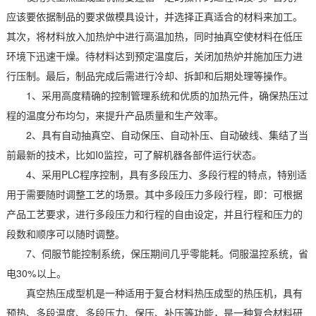
应该要依据制品的要求做模具设计，并选择正真适合的材料来加工。
其次，将材料放入加热炉中进行高温加热，同时抽真空使材料在低压
环境下迅速干燥。待材料达到预定温度后，关闭加热炉并施加压力进
行压制。最后，制品完成后需进行冷却、拆卸和后期处理等操作。
1、采用高度精确的控制管理系统和优质的加热元件，确保热压过
程的温度分布均匀，来提升产品质量和生产效率。
2、具有自动抽真空、自动保压、自动补压、自动破线、集结了当
前最新的技术，比如I0监控，可了解机器各部件运行状态。
4、采用PLC程序控制，具有多段压力、多段行程的特点，特别适
用于需要随时调整工艺的场景。其中多段压力多段行程，即：可根据
产品工艺要求，进行多段压力和行程的自由设定，并且行程和压力的
段数和顺序可以随时调整。
7、伺服节能控制系统，保压期间几乎零能耗。伺服温控系统，省
电30%以上。
真空热压成型机是一种适用于复合材料热压成型的热压机，具有
预热、多段温度、多段压力、保压、补压等功能，是一种复合材料研