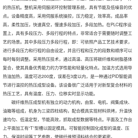
的热压机。整机采用伺服闭环控制管理系统，具有节能及低噪音的优
点。设备精度高，采用伺服系统操控，压力稳定，效率高，成品率
高，柔性加压，快速真空，慢速多段加压，多段加热。在PLC程序设
置上，具有多段压力、多段行程的特点，非常适合于需要随时调整工
艺的场景。其中多段压力多段行程，即：可依照产品工艺技术要求，
进行多段压力和行程的自由设定，并且行程和压力的段数和顺序可以
每时每刻调整。采用热压技术，通过高温、高压将碳纤维和树脂基体
复合，使其具备优秀能力的力学性能和轻量化特点。加温方式选用导
热油加热，温度可达200度，误差在3度以内，是一种通过PID智能调
节进行温控的热压成型设备。该设备很广泛适用于对新型复合材料的
热压工艺，具有温度、压力、位移实时显示功能。
碳纤维热压成型机有独立的动力机构，由泵、电机、阀集成块、
油箱等组成，机身为三梁四柱结构，配合模具实现材料烘烤，升温快
速均匀、低温定型，节能高效，抓取成型数据等特点。平面及工作台
上平面加工有“T”型槽以固定模具。可智能控制固化成型的温度、压
力、保温时间等工艺参数，使碳纤维预浸料结合的更紧密。