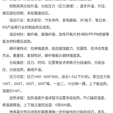
控制采用分段升温、分段压力（压力递增）、逐步升温、升压、
保压固化控制、多段慢速加压。
适应行业：航天航空、汽车饰件、家电面板、3C电子、笔记本、
5G产品等行业的制品热压成型。
适应材料：碳纤维、玻璃纤维、改性环氧片材/ABS/PP/PA热塑等
复合材料模压成型。
碳纤维特点：拉伸强度高，抵抗腐蚀能力、抗震性、抗冲击性能
杰出，重量轻、柔韧性好，碳纤维板比钢材强度高。
分段操控：压力、时间、位置等技术参数可分段操控。分段加
压，分段加热，曲线升温。
压力可控：压力160t（600*600，适合1.0以下片材)。常见压力有
100T，200T，300T，500T等。一出二，10分钟一模。上下板加热，
温度约140°。
加热进程：加热温度升温进程可设置多段加热，PLC操控温度，
使温度精准。上下独立操控加温：0到300度。
使用真空热压成型机需要遵循一定的操作的过程和技巧。首先，