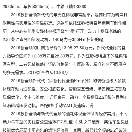
2933mm、车长5003mm）、中轴（轴距3360
2019款新全顺新代代的牢靠性体现非常超卓，是商用车范畴兼具
耐用性与实用性的牢靠挑选。这款车依托江铃福特百年商用车制作经
历，从中心技能到实践体会都环绕“牢靠”打开：动力上搭载老练的
2.2T柴油直列四缸发动机，140马力与355N·m扭矩的输
2019新全顺的厂商指导价为13.98-27.80万元，新代代全顺的官
方指导价区间为16.38万元至28.39万元。作为江铃福特旗下的经典轻
客车型，二者凭仗掩盖广泛的价格带与丰厚装备，精准符合不同用户
的多元需求。2019新全依从13.98万
2019新全顺新代代（即新代代全顺Pro系列）的装备晋级大多数
体现在动力适配性、安全根底强化、智能交互晋级、场景掩盖拓宽及
质保优化五个中心维度。 详细来看，动力上全系搭载2.2T柴油直列4
缸涡轮增压发动机，匹配6挡手动/AMT变速箱，满
2019款新全顺与新代代全顺的油耗体现全体倾向经济实用，不同
动力与车型的实践百公里油耗在7.5L至13.5L之间起浮，柴油车型凭仗
技能优势展现出更杰出的燃油经济性。其间，新代代全顺的2.2T柴油