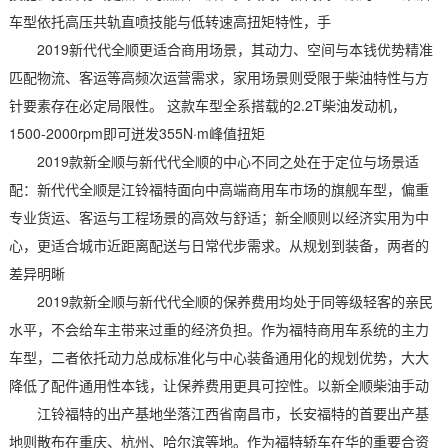
车型依托高压共轨直喷技能与低转速高扭矩特性，手
2019新代代全顺更适合商用场景，其动力、空间与本钱优势精准
匹配物流、客运等高频次运营需求，家用场景则受限于柴油特性与方
针要素存在必定局限性。 这款车型全系搭载的2.2T柴油发动机，
1500-2000rpm即可迸发355N·m峰值扭矩
2019款新全顺与新代代全顺的中心不同之处在于定位与场景适
配：新代代全顺是江铃福特面向中高端商用车市场的旗舰车型，偏重
专业货运、客运与工程场景的高效与舒适；新全顺则以经济实用为中
心，更适合城市近距离配送与日常代步需求。从规划到装备，两者的
差异明晰
2019款新全顺与新代代全顺的保养费用均处于同等级轻客的亲民
水平，不会给车主带来过重的经济负担。作为福特商用车系统的主力
车型，二者依托动力总成标准化与中心装备通用化的规划优势，大大
降低了配件通用性本钱，让保养费用更具可控性。以新全顺柴油手动
江铃福特的出产基地坐落江西省南昌市，长安福特的首要出产基
地则散布在重庆、杭州、哈尔滨等地。作为福特轿车在华的重要合资