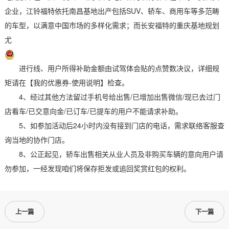
企业，江铃福特依托南昌基地出产包括SUV、轿车、商用车等多范畴
的车型，以满意中国市场的多样化需求；而长安福特的重庆基地规划
尤
进行线、用户所得补助金额由试驾体会贴的点赞数决议，详细规
矩请在【我的优惠券-使用说明】检查。
4、经过其他方法留过手机号给出售/已增加出售微信/现已去过门
店看车/已交意向金/已订车/已提车的用户不能请求补助。
5、如参加活动后24小时内没有接到门店的电话，需求联络客服查
询当地的协作门店。
8、公正起见，轿车出售相关从业人员及非购买车辆的意向用户请
勿参加，一经发现咱们将保存拒发或追回奖赏红包的权利。
上一篇
下一篇