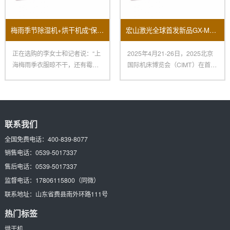
梅雨季节除湿机+烘干机成“保命组合”销量大面积上涨！
宏山激光全球首发新品GX-M立异科技闪烁2025北京国际机床展
正在选购的李女士和记者说：“上
2025年4月21-26日，2025北京
海梅雨季衣服晾不干，还有霉
国际机床博览会（CIMT）在首都
味，朋友引荐我买烘干机，再配
国际会展中心、
一
联系我们
全国免费电话：
400-839-8077
销售电话：
0539-5017337
售后电话：
0539-5017337
监督电话：
17806115800
（同微）
联系地址：
山东省费县南外环路111号
热门标签
烘干机