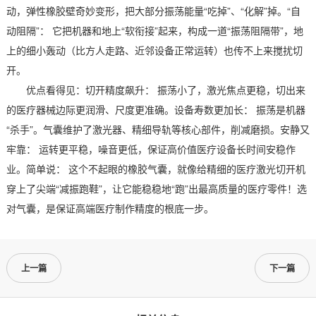
动，弹性橡胶壁奇妙变形，把大部分振荡能量“吃掉”、“化解”掉。“自
动阻隔”： 它把机器和地上“软衔接”起来，构成一道“振荡阻隔带”，地
上的细小轰动（比方人走路、近邻设备正常运转）也传不上来搅扰切
开。
优点看得见：切开精度飙升： 振荡小了，激光焦点更稳，切出来
的医疗器械边际更润滑、尺度更准确。设备寿数更加长： 振荡是机器
“杀手”。气囊维护了激光器、精细导轨等核心部件，削减磨损。安静又
牢靠： 运转更平稳，噪音更低，保证高价值医疗设备长时间安稳作
业。简单说： 这个不起眼的橡胶气囊，就像给精细的医疗激光切开机
穿上了尖端“减振跑鞋”，让它能稳稳地“跑”出最高质量的医疗零件！选
对气囊，是保证高端医疗制作精度的根底一步。
上一篇
下一篇