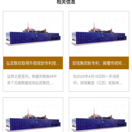
相关信息
弘亚数控取得外观规划专利授权：“数控四边锯”
双钱集团新专利：颠覆传统轮胎生产的涂胶机
证券之星音讯，依据天眼查APP
在2025年4月15日的一手消息
多个方面数据显现弘亚数控
中，双钱集团（江苏）轮胎有限
（002833）新取得一项外观规
公司取得了一项令人瞩目的创