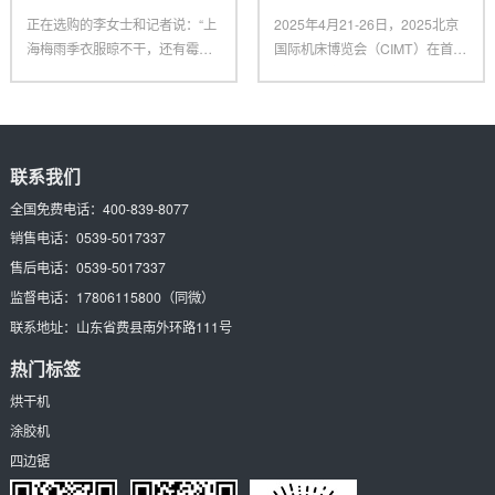
正在选购的李女士和记者说：“上
2025年4月21-26日，2025北京
海梅雨季衣服晾不干，还有霉
国际机床博览会（CIMT）在首都
味，朋友引荐我买烘干机，再配
国际会展中心、
一
联系我们
全国免费电话：
400-839-8077
销售电话：
0539-5017337
售后电话：
0539-5017337
监督电话：
17806115800
（同微）
联系地址：
山东省费县南外环路111号
热门标签
烘干机
涂胶机
四边锯