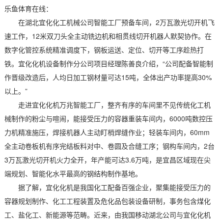
乐鱼体育在线：
在湖北宜化化工机械公司智能工厂预备车间，2万瓦激光切开机飞
速工作，12米双刀头全主动铣边机和相贯线切开机器人默契协作。在
数字化管控系统精准调度下，钢板运送、定位、切开等工序趁热打
铁。宜化化机设备制作分公司项目经理陈善良介绍，“公司配备智能制
作晋级改造后，人均日加工钢材量可达15吨，全体出产功率提高30%
以上。”
走进宜化化机万兆智能工厂，整齐有序的车间里不见传统化工机
械制作的粉尘与喧闹，能接受压力的容器重装车间内，6000吨数控压
力机精准施压，焊接机器人主动盯梢焊缝作业；轻装车间内，60mm
全主动卷板机有序完结板料对中、卷圆及合缝工序；钢构车间内，2台
3万瓦激光切开机火力全开，年产能可达3.6万吨，是宜昌区域现在尖
端规划、智能化水平最高的钢结构制作基地。
据了解，宜化化机是我国化工配备百强企业，聚集能接受压力的
容器规划制作、化工工程装置及危化品包装设备研制，事务包含煤化
工、盐化工、新能源等范畴。近来，由我国移动湖北公司与宜化化机