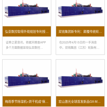
弘亚数控取得外观规划专利授权：“数控四边锯”
双钱集团新专利：颠覆传统轮胎生产的涂胶机
证券之星音讯，依据天眼查APP
在2025年4月15日的一手消息
多个方面数据显现弘亚数控
中，双钱集团（江苏）轮胎有限
（002833）新取得一项外观规
公司取得了一项令人瞩目的创
梅雨季节除湿机+烘干机成“保命组合”销量大面积上涨！
宏山激光全球首发新品GX-M立异科技闪烁2025北京国际机床展