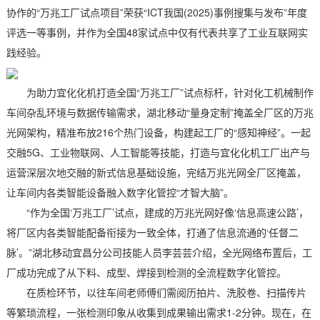
协作的“万兆工厂试点项目”荣获“ICT我国(2025)事例搜集与发布”年度
评选一等事例，并作为全国48家试点中仅有代表共享了工业互联网实
践经验。
为助力宜化化机打造全国“万兆工厂”试点标杆，针对化工机械制作
车间杂乱环境与数据传输需求，湖北移动“量身定制”掩盖全厂区的万兆
光网架构，精准布放216个热门设备，构建起工厂的“感知神经”。一起
交融5G、工业物联网、人工智能等技能，打造与宜化化机工厂出产与
运营深层次地交融的新式信息基础设施，完结万兆光网全厂区掩盖，
让车间内各类智能设备融入数字化管控“才智大脑”。
“作为全国‘万兆工厂’试点，建成的万兆光网好像‘信息高速公路’，
将厂区内各类智能配备衔接为一致全体，打通了信息流通的‘任督二
脉’。”湖北移动宜昌分公司技能人员李芸芸介绍，全光网络布置后，工
厂成功完成了从下料、成型、焊接到检测的全流程数字化管控。
在质检环节，以往车间老师傅们需阅历拍片、洗胶卷、扫描传片
等繁琐流程，一张检测印象从收集到成果输出需求1-2分钟。现在，在