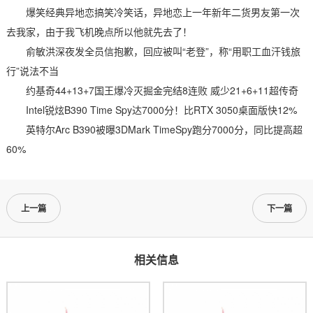
爆笑经典异地恋搞笑冷笑话，异地恋上一年新年二货男友第一次
去我家，由于我飞机晚点所以他就先去了！
俞敏洪深夜发全员信抱歉，回应被叫“老登”，称“用职工血汗钱旅
行”说法不当
约基奇44+13+7国王爆冷灭掘金完结8连败 威少21+6+11超传奇
Intel锐炫B390 Time Spy达7000分！比RTX 3050桌面版快12%
英特尔Arc B390被曝3DMark TimeSpy跑分7000分，同比提高超
60%
上一篇
下一篇
相关信息