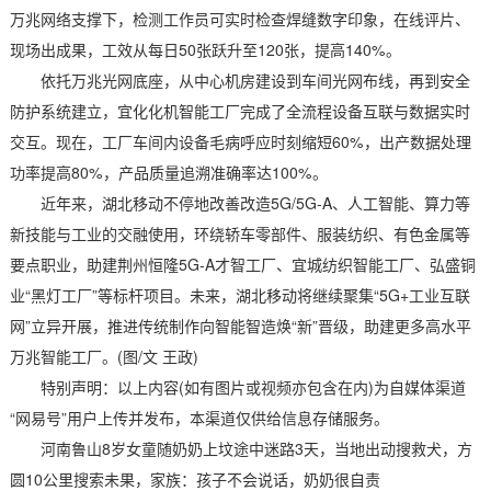
万兆网络支撑下，检测工作员可实时检查焊缝数字印象，在线评片、
现场出成果，工效从每日50张跃升至120张，提高140%。
依托万兆光网底座，从中心机房建设到车间光网布线，再到安全
防护系统建立，宜化化机智能工厂完成了全流程设备互联与数据实时
交互。现在，工厂车间内设备毛病呼应时刻缩短60%，出产数据处理
功率提高80%，产品质量追溯准确率达100%。
近年来，湖北移动不停地改善改造5G/5G-A、人工智能、算力等
新技能与工业的交融使用，环绕轿车零部件、服装纺织、有色金属等
要点职业，助建荆州恒隆5G-A才智工厂、宜城纺织智能工厂、弘盛铜
业“黑灯工厂”等标杆项目。未来，湖北移动将继续聚集“5G+工业互联
网”立异开展，推进传统制作向智能智造焕“新”晋级，助建更多高水平
万兆智能工厂。(图/文 王政)
特别声明：以上内容(如有图片或视频亦包含在内)为自媒体渠道
“网易号”用户上传并发布，本渠道仅供给信息存储服务。
河南鲁山8岁女童随奶奶上坟途中迷路3天，当地出动搜救犬，方
圆10公里搜索未果，家族：孩子不会说话，奶奶很自责