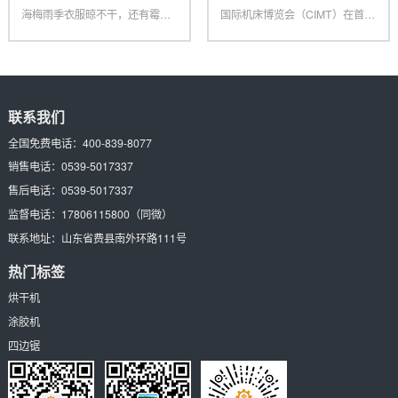
海梅雨季衣服晾不干，还有霉
国际机床博览会（CIMT）在首都
味，朋友引荐我买烘干机，再配
国际会展中心、
一
联系我们
全国免费电话：
400-839-8077
销售电话：
0539-5017337
售后电话：
0539-5017337
监督电话：
17806115800
（同微）
联系地址：
山东省费县南外环路111号
热门标签
烘干机
涂胶机
四边锯