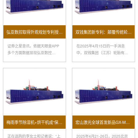
弘亚数控取得外观规划专利授权：“数控四边锯”
双钱集团新专利：颠覆传统轮胎生产的涂胶机
证券之星音讯，依据天眼查APP
在2025年4月15日的一手消息
多个方面数据显现弘亚数控
中，双钱集团（江苏）轮胎有限
（002833）新取得一项外观规
公司取得了一项令人瞩目的创
梅雨季节除湿机+烘干机成“保命组合”销量大面积上涨！
宏山激光全球首发新品GX-M立异科技闪烁2025北京国际机床展
正在选购的李女士和记者说：“上
2025年4月21-26日，2025北京