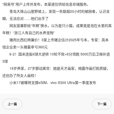
“网易号”用户上传并发布，本渠道仅供给信息存储服务。
青岛大珠山山崖野坡上，发现一失联超20小时的被困者，认识含
糊、无法应对……他们出手了
网友接兼职给“年糕”换水，以为是只小猫，成果竟是泡在水里的真
年糕！“浙江人有自己的水养宠物”
猪肉比西红柿廉价！3家上市猪企估计2025年亏本，专家：高本
钱企业卖一头猪最幸亏360元
6-2！国米连扳6球大逆转 10轮不败+6分领跑 5000万后卫候补造
3球
19岁养家，27岁颤动离世：她是天才画家，揭露作画打脸质疑，
还创办了所女人画校！
小米17被曝将支撑eSIM、vivo X300 Ultra第一季度发布
上一篇
下一篇