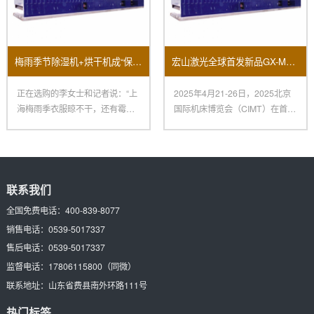
梅雨季节除湿机+烘干机成“保命组合”销量大面积上涨！
宏山激光全球首发新品GX-M立异科技闪烁2025北京国际机床展
正在选购的李女士和记者说：“上
2025年4月21-26日，2025北京
海梅雨季衣服晾不干，还有霉
国际机床博览会（CIMT）在首都
味，朋友引荐我买烘干机，再配
国际会展中心、
一
联系我们
全国免费电话：
400-839-8077
销售电话：
0539-5017337
售后电话：
0539-5017337
监督电话：
17806115800
（同微）
联系地址：
山东省费县南外环路111号
热门标签