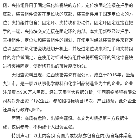
侧，夹持组件用于固定氧化锆瓷块的方位，定位块固定连接在把手的
底部，装置组件设置在定位块的底部，装置组件用于固定定位块的方
位；夹持组件包含：固定环、夹持块和带动件，固定环固定连接在把
手的一端，夹持块交叉连接在固定环的内部。本实用新型经过把手、
夹持组件、定位块和装置组件的规划，在使用时经过装置组件来将定
位块固定在氧化锆瓷块线切开机上，并经过定位块来将把手和夹持组
件的方位做固定，在使用时经过夹持组件来将所需切开的氧化锆瓷块
进行夹持固定，使得切开出的薄片厚度均匀。
天眼查资料显现，江西德锆美瓷有限公司，成立于2016年，坐落
九江市，是一家以从事化学原料和化学制品制造业为主的企业。企业
注册资本900万人民币。经过天眼查大数据分析，江西德锆美瓷有限公
司共对外出资了1家企业，参加招投标项目15次，产业线条，此外企业
还具有行政许可9个。
声明：商场有危险，出资需谨慎。本文为AI根据第三方数据生
成，仅供参考，不构成个人出资主张。
特别声明：以上内容(如有图片或视频亦包含在内)为自媒体渠道