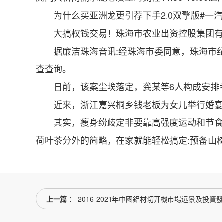
为什么买亚洲龙更引荐下手2.0双擎版#一汽丰
大搞权钱交易！珠海市农业出资控股集团有限
据廉洁珠海音讯:经珠海市委同意，珠海市纪
查查询。
日前，该案尘埃落定，龚某等6人构成安排考
近来，浙江嘉兴桐乡钱老板为女儿举行婚宴，
其实，瘦身纷歧定非要靠高强度运动和节食，
荷叶茶分外的简略，在家就能轻松搞定:预备山楂干 5 
上一篇
： 2016-2021年中國鋁材切开機市場远景及投