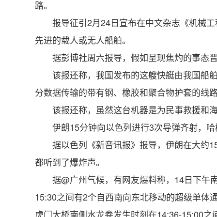
路。
报导征引2月24日宣布在中文杂志《机械工程师》
先进的载人或无人船舶。
据彭博社周六报导，假如呈现焦灼的事态晋级
该报还称，我国发布的这艘快艇由我国船舶科
分数据传输的带有钢、橡胶和聚合物护套的线
该报还称，虽然这台机器是为民事救援和海底
伊朗15分钟向以色列进行3次导弹齐射，哈梅
据以色列《新音讯报》报导，伊朗在大约15
都听到了爆炸声。
据@广州气候，有网友爆料称，14日下午南沙客
15:30之间有2个自西南向东北移动的超级单
虎门大桥南侧水龙卷发生时刻在14:36-15:00之