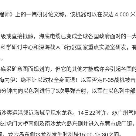
上的一篇研讨论文称，该机器可以在深达 4,000 米（
或直接抵触，海底电缆已变成全球各国政府面对的一
学研讨中心和深海载人飞行器国家重点实验室研发，有才
路。
采矿意图而规划的，但它的其他才能或许会引起各国
内伊：绝不让以政权全身而退！以军否定F-35战机被击
分钟内向以色列进行了3次导弹齐射，以军在以色列中部
运港邻近海域呈现水龙卷。14日22时许，@广州气候依据
体通过虎门大桥南侧及南沙龙穴岛东侧并进入东莞市虎门镇
间，龙穴岛东侧水龙卷发生时刻是15:00-15:30之间。