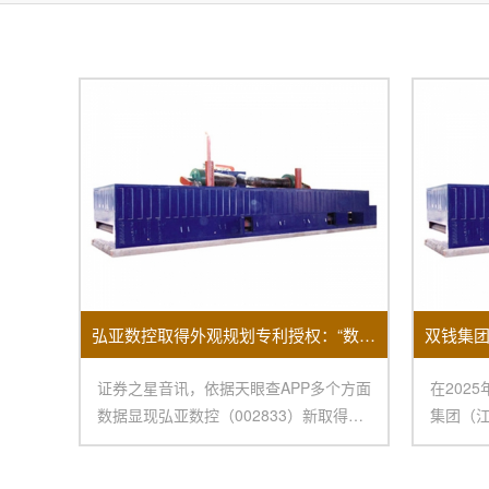
弘亚数控取得外观规划专利授权：“数控四边锯”
证券之星音讯，依据天眼查APP多个方面
在202
数据显现弘亚数控（002833）新取得一
集团（
项外观规
令人瞩