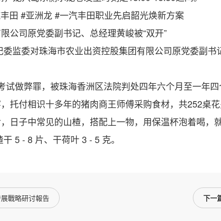
田 #亚洲龙 #一汽丰田职业先启韶光焕新方案
公司原党委副书记、总经理黄峻被“双开”
委监委对珠海市农业出资控股集团有限公司原党委副书
试做弊罪，被珠海香洲区法院判处四年六个月至一年四
托付相识十多年的猪肉商王师傅采购食材，共252桌花
日子中常见的山楂，搭配上一物，用保温杯泡着喝，就
- 8 片、干荷叶 3 - 5 克。
資發展戰略研讨報告
下一