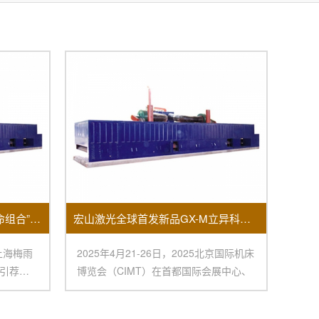
梅雨季节除湿机+烘干机成“保命组合”销量大面积上涨！
宏山激光全球首发新品GX-M立异科技闪烁2025北京国际机床展
上海梅雨
2025年4月21-26日，2025北京国际机床
引荐我
博览会（CIMT）在首都国际会展中心、