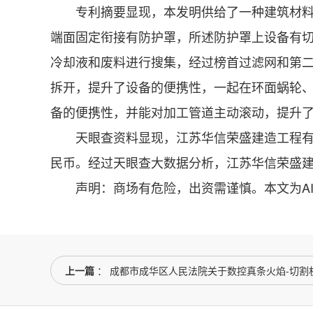
专利摘要显现，本发明供给了一种建筑材料出
端面固定衔接有防护罩，所述防护罩上设备有
冷却液和废料进行搜集，经过榜首过滤网和第
拆开，提升了设备的便携性，一起在环面蜗轮
备的便携性，并能对加工管道主动滚动，提升
天眼查资料显现，江苏华信荣盛建造工程有限公
民币。经过天眼查大数据分析，江苏华信荣盛建
声明：商场有危险，出资需谨慎。本文为AI
上一篇
： 成都市成华区人民法院关于数控真条火焰-切割机（GL-4016