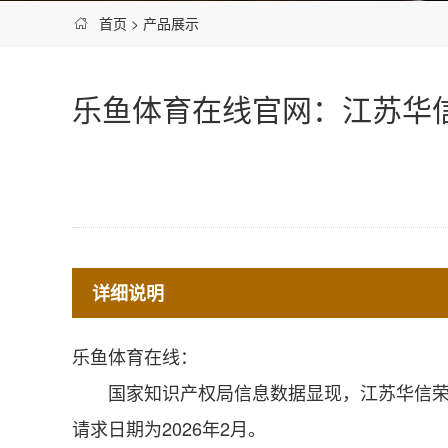
首页
>
产品展示
乐鱼体育在线官网：江苏华
详细说明
乐鱼体育在线：
国家知识产权局信息数据显现，江苏华信荣盛建造
请求日期为2026年2月。