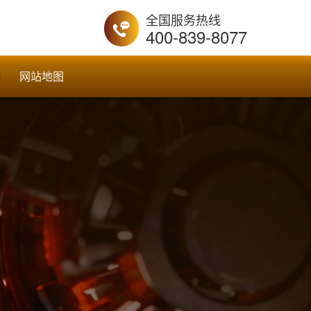
全国服务热线
400-839-8077
网站地图