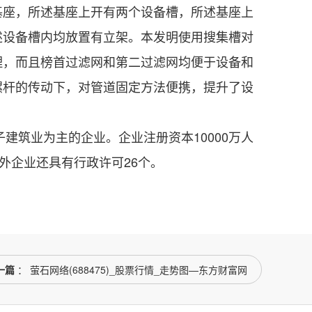
座，所述基座上开有两个设备槽，所述基座上
述设备槽内均放置有立架。本发明使用搜集槽对
理，而且榜首过滤网和第二过滤网均便于设备和
螺杆的传动下，对管道固定方法便携，提升了设
筑业为主的企业。企业注册资本10000万人
外企业还具有行政许可26个。
。
一篇
： 萤石网络(688475)_股票行情_走势图—东方财富网