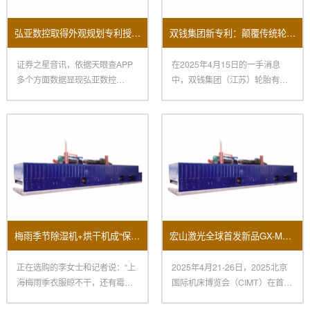
弘亚数控取得外观规划专利授权：“数控四边锯”
双钱集团新专利：颠覆传统轮胎生产的涂胶机
证券之星音讯，依据天眼查APP
在2025年4月15日的一手消息
多个方面数据显现弘亚数控
中，双钱集团（江苏）轮胎有限
（002833）新取得一项外观规
公司取得了一项令人瞩目的创
梅雨季节除湿机+烘干机成“保命组合”销量大面积上涨！
宏山激光全球首发新品GX-M立异科技闪烁2025北京国际机床展
正在选购的李女士和记者说：“上
2025年4月21-26日，2025北京
海梅雨季衣服晾不干，还有霉
国际机床博览会（CIMT）在首都
味，朋友引荐我买烘干机，再配
国际会展中心、