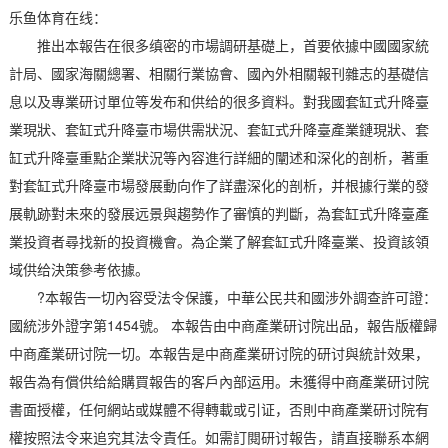
乐鱼体育在线：
推出本報告在很多缜密的市場調研基礎上，首要依據中國國家統
計局、國家海關總署、相關行業協會、國內外相關報刊雜志的基礎信
息以及專業研讨單位等发布和供给的很多資料。對我國套缸式升降臺
業現狀、套缸式升降臺市場供需狀況、套缸式升降臺產業鏈現狀、套
缸式升降臺重點企業狀況等內容進行詳細的闡述和深化的剖析，著重
對套缸式升降臺市場發展動向作了詳盡深化的剖析，并根據行業的發
展軌跡對未來的發展远景與趨勢作了審慎的判斷，為套缸式升降臺產
業投資者尋找新的投資機會。為企業了解套缸式升降臺業、投資該領
域供给決策參考依據。
?本報告一切內容受法令保護，中華公民共和國涉外調查許可證：
國統涉外證字第1454號。 本報告由中商產業研讨院出品，報告版權歸
中商產業研讨院一切。本報告是中商產業研讨院的研讨與統計效果，
報告為有償供给給購買報告的客戶內部运用。未獲得中商產業研讨院
書面授權，任何網站或媒體不得轉載或引证，否則中商產業研讨院有
權按照法令来追究其法令責任。如需訂閱研讨報告，請直接聯系本網