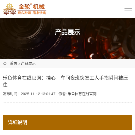
产品展示
首页
>
产品展示
乐鱼体育在线官网：挂心！车间夜班突发工人手指瞬间被压
住
发布时间：2025-11-12 13:01:47
作者:
乐鱼体育在线官网
详细说明