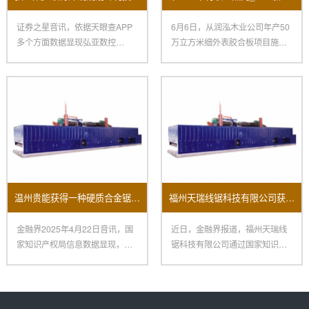
证券之星音讯，依据天眼查APP
6月6日，从润泓木业公司年产50
多个方面数据显现弘亚数控
万立方米细外表胶合板项目施工
（002833）新取得一项外观规
现场传来喜讯，要害中心设备
温州贵能获得一种硬质合金锯条磨齿机床专利
福州天瑞线锯科技有限公司获新专利：提升开方机换料效率助力制造业变革
金融界2025年4月22日音讯，国
近日，金融界报道，福州天瑞线
家知识产权局信息数据显现，温
锯科技有限公司通过国家知识产
州贵能东西有限公司获得一
权局获得了一项名为“一种提高换