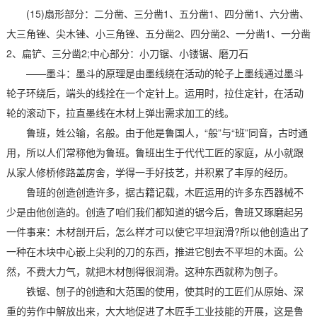
(15)扇形部分：二分凿、三分凿1、五分凿1、四分凿1、六分凿、
大三角锉、尖木锉、小三角锉、五分凿2、四分凿2、一分凿1、一分凿
2、扁铲、三分凿2;中心部分：小刀锯、小镂锯、磨刀石
——墨斗：墨斗的原理是由墨线绕在活动的轮子上墨线通过墨斗
轮子环绕后，端头的线拴在一个定针上。运用时，拉住定针，在活动
轮的滚动下，拉直墨线在木材上弹出需求加工的线。
鲁班，姓公输，名般。由于他是鲁国人，“般”与“班”同音，古时通
用，所以人们常称他为鲁班。鲁班出生于代代工匠的家庭，从小就跟
从家人修桥修路盖房舍，学得一手好技艺，并积累了丰厚的经历。
鲁班的创造创造许多，据古籍记载，木匠运用的许多东西器械不
少是由他创造的。创造了咱们我们都知道的锯今后，鲁班又琢磨起另
一件事来：木材剖开后，怎么样才可以使它平坦润滑?所以他创造出了
一种在木块中心嵌上尖利的刀的东西，推进它刨去不平坦的木面。公
然，不费大力气，就把木材刨得很润滑。这种东西就称为刨子。
铁锯、刨子的创造和大范围的使用，使其时的工匠们从原始、深
重的劳作中解放出来，大大地促进了木匠手工业技能的开展，这是鲁