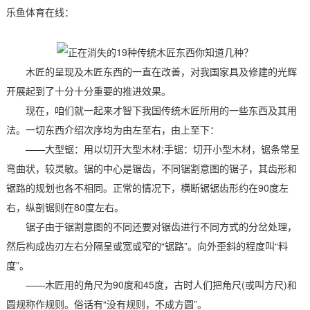
乐鱼体育在线：
木匠的呈现及木匠东西的一直在改善，对我国家具及修建的光辉
开展起到了十分十分重要的推进效果。
现在，咱们就一起来才智下我国传统木匠所用的一些东西及其用
法。一切东西介绍次序均为由左至右，由上至下：
——大型锯：用以切开大型木材;手锯：切开小型木材，锯条常呈
弯曲状，较灵敏。锯的中心是锯齿，不同锯割意图的锯子，其齿形和
锯路的规划也各不相同。正常的情况下，横断锯锯齿形约在90度左
右，纵剖锯则在80度左右。
锯子由于锯割意图的不同还要对锯齿进行不同方式的分岔处理，
然后构成齿刃左右分隔呈或宽或窄的“锯路”。向外歪斜的程度叫“料
度”。
——木匠用的角尺为90度和45度，古时人们把角尺(或叫方尺)和
圆规称作规则。俗话有“没有规则，不成方圆”。