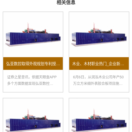
相关信息
弘亚数控取得外观规划专利授权：“数控四边锯”
木业、木材职业热门_企业新闻-木业网
证券之星音讯，依据天眼查APP
6月6日，从润泓木业公司年产50
多个方面数据显现弘亚数控
万立方米细外表胶合板项目施工
（002833）新取得一项外观规
现场传来喜讯，要害中心设备