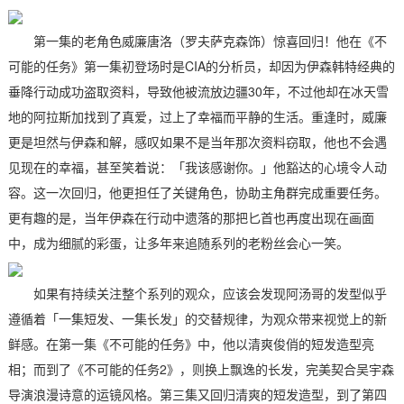
第一集的老角色威廉唐洛（罗夫萨克森饰）惊喜回归！他在《不
可能的任务》第一集初登场时是CIA的分析员，却因为伊森韩特经典的
垂降行动成功盗取资料，导致他被流放边疆30年，不过他却在冰天雪
地的阿拉斯加找到了真爱，过上了幸福而平静的生活。重逢时，威廉
更是坦然与伊森和解，感叹如果不是当年那次资料窃取，他也不会遇
见现在的幸福，甚至笑着说：「我该感谢你。」他豁达的心境令人动
容。这一次回归，他更担任了关键角色，协助主角群完成重要任务。
更有趣的是，当年伊森在行动中遗落的那把匕首也再度出现在画面
中，成为细腻的彩蛋，让多年来追随系列的老粉丝会心一笑。
如果有持续关注整个系列的观众，应该会发现阿汤哥的发型似乎
遵循着「一集短发、一集长发」的交替规律，为观众带来视觉上的新
鲜感。在第一集《不可能的任务》中，他以清爽俊俏的短发造型亮
相；而到了《不可能的任务2》，则换上飘逸的长发，完美契合吴宇森
导演浪漫诗意的运镜风格。第三集又回归清爽的短发造型，到了第四