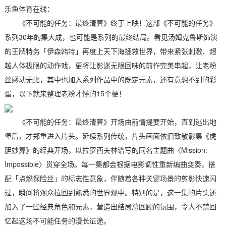
乐鱼体育在线：
《不可能的任务：最终清算》终于上映！这部《不可能的任务》
系列30年的集大成，也可能是系列的最终结局。看见汤姆克鲁斯饰演
的王牌特务「伊森韩特」再度上天下海拯救世界，带来紧张刺激、超
越人体极限的动作戏，更将让影迷无限回味的前作完美串起，让老粉
丝感动无比，其中也加入系列作品中的既定元素，还有意想不到的彩
蛋，以下就来整理老粉才懂的15个梗！
《不可能的任务：最终清算》开场由前情提要开始，直到逃出地
堡后，才郑重进入片头。延续系列传统，片头画面依旧致敬影集《虎
胆妙算》的经典开场，以拉罗西夫林谱写的同名主题曲〈Mission:
Impossible〉贯穿全场。每一集都会根据电影调性重新编曲变奏，搭
配「点燃保险丝」的标志性意象，伴随着各种关键场景的剪影快速闪
过，瞬间将观众拉回到熟悉的世界观中。特别的是，这一集的片头还
加入了一些经典角色和元素，营造出结局总回顾的氛围，令人不禁回
忆起这场不可能任务的漫长征途。