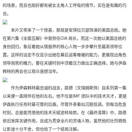
的场景，而且也刚好都有被女主角人工呼吸的情节，实在是有趣的巧
合。
本片又带来了一个惊喜，那就是安琪拉贝瑟饰演的美国总统。她
在第六集《全面瓦解》中曾担任CIA 局长，而这一次她以美国总统的
身份回归，象征着她从情报界的核心人物一步步攀升至最高领导位
置。这样的设定不仅显示出她在幕后运筹帷幄的能力，更展现出角色
领导局势的魄力，要在关键时刻中顶着压力做出正确选择。她与伊森
韩特的再会也让观众遥想当年。
作为伊森韩特最忠诚的战友，路德（文瑞姆斯饰）自系列第一集
以来便一直陪伴在他的左右。他不仅是IMF 团队中的技术天才，更是
伊森执行任务时最可靠的后盾。尽管外表看似沉稳低调，但每当危急
时刻，总是能凭借他的技术天赋逆转局势。在《最终清算》中，路德
依旧发挥关键作用，且成为贯穿全片的灵魂人物，虽然他的壮烈牺牲
让影迷十分不舍，但也给了一个结局注解。