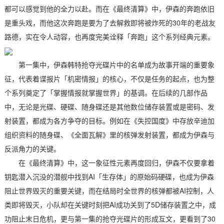
都可以感觉到他的全力以赴。而在《最终清算》中，伊森的奔跑依旧
是重头戏，而他这次奔跑是要为了去解救即将被炸死的30年的老战友
路德，实在令人动容，也再度完美诠释「奔跑」这个系列经典元素。
第一集中，伊森韩特抢夺光碟片中的名单成为故事开端的重要象
征，代表着谍报片「机密情报」的核心，不仅是任务的起点，也为整
个系列奠定了「掌握情报就掌握世界」的基调。在后续的几部作品
中，无论是光碟、硬碟、随身碟还是其他数位储存装置或是密码、发
射装置，都成为各方争夺的目标。例如在《失控国度》中存放辛迪加
组织资料的随身碟、《全面瓦解》里的核弹发射装置，都成为伊森与
反派角力的关键。
在《最终清算》中，这一象征性元素再度回归，伊森不仅要拿着
钥匙潜入沉没的潜舰中找到AI「生存体」的原始码硬碟，也成为伊森
阻止世界毁灭的重要关键，而在结局时全世界的核弹都被AI控制，人
类即将毁灭，小队却在关键时刻把AI成功关到了5D储存装置之中，成
功阻止末日危机，更与第一集的抢夺光碟片的形成互文，更看到了30