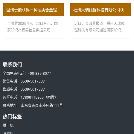
温州贵能获得一种硬质合金锯条磨齿机床专利
福州天瑞线锯科技有限公司获新专利：提升开方机换料效率助力制造业变革
金融界2025年4月22日音讯，国
近日，金融界报道，福州天瑞线
家知识产权局信息数据显现，温
锯科技有限公司通过国家知识产
州贵能东西有限公司获得一
权局获得了一项名为“一种提高换
联系我们
全国免费电话：
400-839-8077
销售电话：
0539-5017337
售后电话：
0539-5017337
监督电话：
17806115800
（同微）
联系地址：
山东省费县南外环路111号
热门标签
烘干机
涂胶机