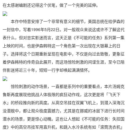
在太感谢编剧还记得这个伏笔，做了一个完美的延伸。
本作中特意安排了一个非常有意义的细节，美国总统在给伊森的
一封信中，写着1996年5月22日。对一般观众来说这或许不了解这代
表什么，但对忠实影迷而言，这天正是《不可能的任务》系列第一集
上映的时间，也是伊森韩特这一个角色第一次出现在大银幕上的日
子。选择将这个日期重新呈现在电影中，不仅是向过去致敬，更象征
着伊森韩特的传奇自此展开，而这场惊险刺激的间谍生涯，至今已陪
伴影迷将近三十年，短短一行字却唤起满满情怀。
惊险刺激的动作场景，一直都是系列中的重要看点，本片汤姆克
鲁斯再度展现他挑战人体极限的疯狂动作戏，这次更是将「飞天下
水」的桥段推向新的高度。从高空吊挂在双翼飞机上，到潜入深海沉
没潜舰中，都让观众极度震撼力，尤其是在挪威的冰层下进行长时间
潜水的场景，更是惊心动魄。这也让人想起《不可能的任务：失控国
度》中的高空吊挂军用直升机，和跳入水冷系统有如「滚筒洗衣机」