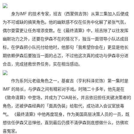
身为IMF 的技术专家，班吉（西蒙佩吉饰）从第三集加入后便成
为不可或缺的搞笑角色。他的幽默感不仅在任务中化解了紧张气氛，
偶尔耍雷更让任务增添变数。在《最终清算》中，班吉除了以往发挥
幽默功力之外，还要在伊森不在的情况下，独当一面领导小队达成目
标，在伊森把小队托付给他时，他那句「我希望你会在」更显是他长
期依赖伊森后要独当一面的忐忑，不过他这次真的成功与伊森非分进
合击，完成拯救世界任务，实在相当感动。
作为系列元老级角色之一，基崔吉（亨利科泽尼饰）第一集时是
IMF 的局长，与伊森之间有精彩对手戏。时隔二十多年，他先是在
《致命清算》中登场，并成为了CIA局长，并且依旧担任关键决策者的
角色，还被伊森经典的「面具伪装」给取代，成功进入会议室放毒
气。 《最终清算》中他再度现身，作为美国高层决策人员的一员，既
想信任伊森又忌惮他，直到最后仍摸不清伊森到底想做什么，仿佛欢
喜冤家。