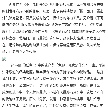
面具作为《不可能的任务》系列的经典元素，每一集都会在关键
时刻发挥意想不到的作用。从第一集伊森韩特就以「撕下面具」露出
帅气脸庞登场，面具就成为他们进行任务的得力工具，无论是《不可
能的任务2》跟反派换身份偷解药致敬吴宇森的《变脸》、《失控国
度》化身CIA长官绑架英国首相、《鬼影行动》扮成俄国将军潜入克林
姆林宫都非常经典。在《最终清算》中，这项标志性道具再度回归，
在一场惊险的奥地利劫狱任务中，伊森再度运用面具救出队友派瑞
丝，让老影迷大呼过瘾。
《不可能的任务3》中的麦高芬「兔脚」究竟是什么？一直是影迷
津津乐道的经典谜题。当年伊森韩特为了抢夺这个神秘物品，一路拼
搏到上海，还在陆家嘴的高楼一跃而下，甚至老婆还差点被杀掉，堪
称伊森的「最虐任务」，然而电影却始终没有揭露「兔脚」是什么，
成为影迷心中一个无解的悬念。不过在《最终清算》中，这埋了20年
的伏笔终于揭晓，原来「兔脚」就是一种恶意数位病毒，是演超级
AI「生存体」诞生的重要关键，可说是没有伊森就不会有生存体。实