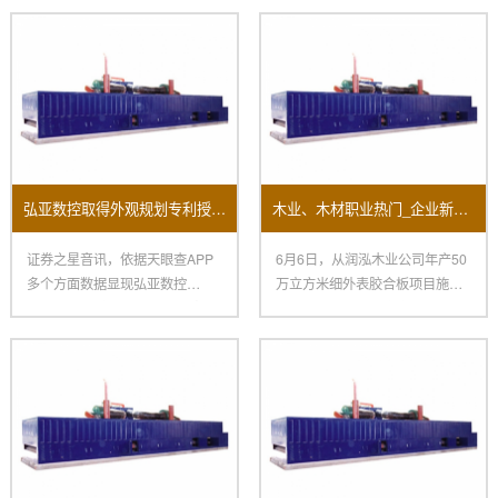
弘亚数控取得外观规划专利授权：“数控四边锯”
木业、木材职业热门_企业新闻-木业网
证券之星音讯，依据天眼查APP
6月6日，从润泓木业公司年产50
多个方面数据显现弘亚数控
万立方米细外表胶合板项目施工
（002833）新取得一项外观规
现场传来喜讯，要害中心设备