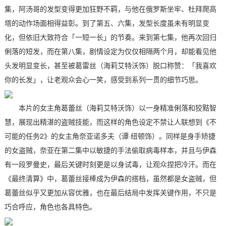
集，阿汤哥的发型变得更加狂野不羁，与他在俄罗斯坐牢、杜拜爬高
塔的动作场面相得益彰。到了第五、六集，发型长度虽未有明显变
化，但依旧大致符合「一短一长」的节奏。来到第七集，他再次回归
俐落的短发，而在第八集，剧情设定为仅仅相隔两个月，却能看见他
头发明显变长，甚至被葛雷丝（海莉艾特沃饰）脱口称赞：「我喜欢
你的长发」，让老观众会心一笑，感受到系列一贯的细节巧思。
本片的女主角葛蕾丝（海莉艾特沃饰）以一身精准俐落和狡黠智
慧，展现出精湛的盗贼技能，而这样的角色设定不禁让人联想到《不
可能的任务2》的女主角奈亚诺多夫（谭·纽顿饰）。同样是身手矫捷
的女盗贼，奈亚在第二集中以敏捷的手法偷取病毒样本，并且与伊森
有一段罗曼史，最后关键时刻更是以身试毒，让观众捏把冷汗。而在
《最终清算》中，葛蕾丝接棒成为伊森的搭档，虽然都是女盗贼，但
葛蕾丝似乎又更加从容优雅，也在最后结局中发挥关键作用，不只是
巧合呼应，角色也各具特色。