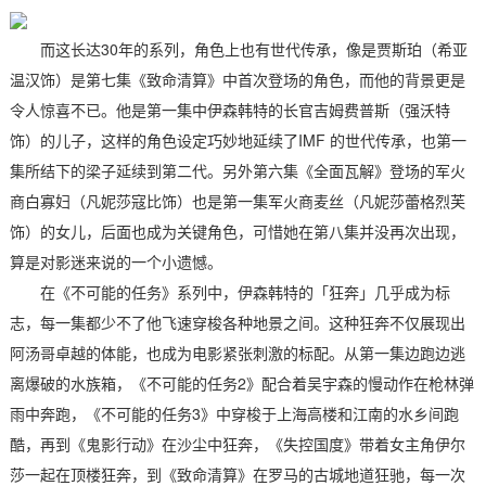
而这长达30年的系列，角色上也有世代传承，像是贾斯珀（希亚
温汉饰）是第七集《致命清算》中首次登场的角色，而他的背景更是
令人惊喜不已。他是第一集中伊森韩特的长官吉姆费普斯（强沃特
饰）的儿子，这样的角色设定巧妙地延续了IMF 的世代传承，也第一
集所结下的梁子延续到第二代。另外第六集《全面瓦解》登场的军火
商白寡妇（凡妮莎寇比饰）也是第一集军火商麦丝（凡妮莎蕾格烈芙
饰）的女儿，后面也成为关键角色，可惜她在第八集并没再次出现，
算是对影迷来说的一个小遗憾。
在《不可能的任务》系列中，伊森韩特的「狂奔」几乎成为标
志，每一集都少不了他飞速穿梭各种地景之间。这种狂奔不仅展现出
阿汤哥卓越的体能，也成为电影紧张刺激的标配。从第一集边跑边逃
离爆破的水族箱，《不可能的任务2》配合着吴宇森的慢动作在枪林弹
雨中奔跑，《不可能的任务3》中穿梭于上海高楼和江南的水乡间跑
酷，再到《鬼影行动》在沙尘中狂奔，《失控国度》带着女主角伊尔
莎一起在顶楼狂奔，到《致命清算》在罗马的古城地道狂驰，每一次