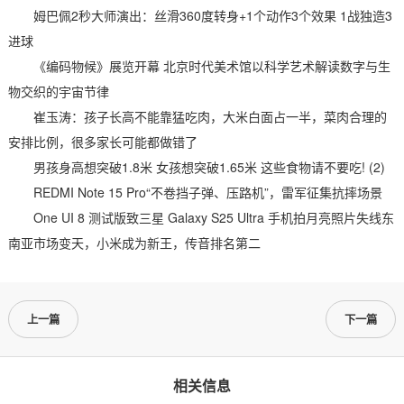
姆巴佩2秒大师演出：丝滑360度转身+1个动作3个效果 1战独造3
进球
《编码物候》展览开幕 北京时代美术馆以科学艺术解读数字与生
物交织的宇宙节律
崔玉涛：孩子长高不能靠猛吃肉，大米白面占一半，菜肉合理的
安排比例，很多家长可能都做错了
男孩身高想突破1.8米 女孩想突破1.65米 这些食物请不要吃! (2)
REDMI Note 15 Pro“不卷挡子弹、压路机”，雷军征集抗摔场景
One UI 8 测试版致三星 Galaxy S25 Ultra 手机拍月亮照片失线东
南亚市场变天，小米成为新王，传音排名第二
上一篇
下一篇
相关信息