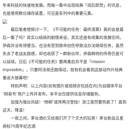
年来科技的快速地发展。而每一集中出现经典「阅后即焚」的讯息，
也是使用数位储存装置，可见是系列中的重要元素。
最后笔者想探讨一下，《不可能的任务：最终清算》真的会是最
后一集了吗？其实以结局的剧情来说，其实还是有续集的发展空间，
伊森并没有领便当，也没有受到致命创伤导致没办法继续任务，虽然
失去了老战友路德，却也收获了一群新伙伴，伊森韩特的传奇仍是可
以延续。日后《不可能的任务》要再重启并不是「mission
impossible」，只要阿汤哥还跑得动，就有机会看到这部动作片经典
重返大银幕吧！
特别声明：以上内容(如有图片或视频亦包括在内)为自媒体平台
“网易号”用户上传并发布，本平台仅提供信息存储服务。
加强为强台风级！“杨柳”或将两次登陆！浙江竟然要热疯了！直到
这天，降温！
一夜之间，茅台酒价又给我们开了个天大的玩笑！茅台新品五星
商标70周年纪念酒