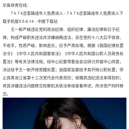
乐鱼体育在线：
7 k 7 k恣意躁成年人免费进入 - 7 k 7 k恣意躁成年人免费进入下
载手机版V.5.6.14 - 中旗下载站
王一新严峻违反党的政治纪律、组织纪律、廉洁纪律和日子纪
律，构成严峻职务违法并涉嫌纳贿违法，且在党的十八大后不收敛、
不收手，性质严峻，影响恶劣，应予严肃处理。根据《我国纪律处置
法令》《中华人民共和国督查法》《中华人民共和国公职人员政务处
置法》等有关法律法规，经中心纪委常委会会议研讨并报中心同意，
决议给予王一新开除党籍处置；由国家监委给予其开除公职处置；停
止其黑龙江省第十三次党代会代表资历；收缴其违纪违法来得到的；
将其涉嫌违法问题移交检察机关依法审阅查看申述，所涉资产同时移
交。