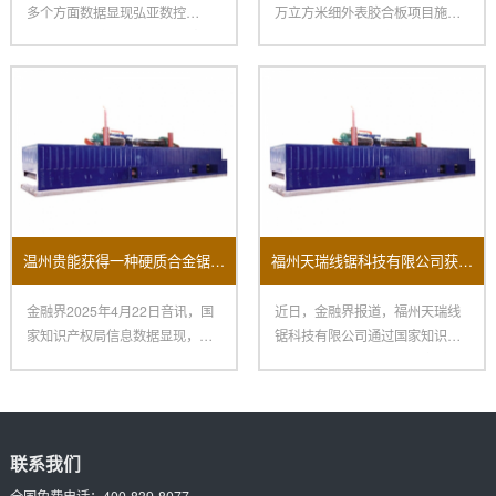
多个方面数据显现弘亚数控
万立方米细外表胶合板项目施工
（002833）新取得一项外观规
现场传来喜讯，要害中心设备
温州贵能获得一种硬质合金锯条磨齿机床专利
福州天瑞线锯科技有限公司获新专利：提升开方机换料效率助力制造业变革
金融界2025年4月22日音讯，国
近日，金融界报道，福州天瑞线
家知识产权局信息数据显现，温
锯科技有限公司通过国家知识产
州贵能东西有限公司获得一
权局获得了一项名为“一种提高换
联系我们
全国免费电话：
400-839-8077