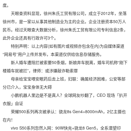
度。
天眼查资料显现，徐州朱氏工贸有限公司，成立于2012年，坐落
徐州市，是一家以从事其他制造业为主的企业。企业注册资本50万人
民币。经过天眼查大数据分析，徐州朱氏工贸有限公司专利信息2条，
此外企业还具有行政许可3个。
特别声明：以上内容(如有图片或视频亦包含在内)为自媒体渠道
“网易号”用户上传并发布，本渠道仅供给信息存储服务。
新人婚车遭阻拦被索要50条烟，新娘弃车脱离，婚车司机称“刚下
楼婚车就被拦”，律师：或涉嫌敲诈勒索罪
母亲给宝宝喂安眠药后去上班，妇联：确属经济困难，公安等部
分已介入，宝宝身体无大碍
小鹏机器人里边是不是真人？全球网友吵翻了，CEO 现场「扒开
衣服」自证
荣耀500系列再次被承认：骁龙8s Gen4+8000mAh，2亿主摄也
在内！
vivo S50系列忽然入网：90W快充+骁龙8 Gen5，全系潜望印