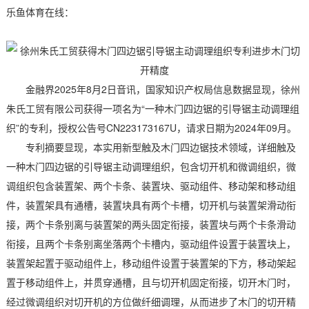
乐鱼体育在线：
金融界2025年8月2日音讯，国家知识产权局信息数据显现，徐州
朱氏工贸有限公司获得一项名为“一种木门四边锯的引导锯主动调理组
织”的专利，授权公告号CN223173167U，请求日期为2024年09月。
专利摘要显现，本实用新型触及木门四边锯技术领域，详细触及
一种木门四边锯的引导锯主动调理组织，包含切开机和微调组织，微
调组织包含装置架、两个卡条、装置块、驱动组件、移动架和移动组
件，装置架具有通槽，装置块具有两个卡槽，切开机与装置架滑动衔
接，两个卡条别离与装置架的两头固定衔接，装置块与两个卡条滑动
衔接，且两个卡条别离坐落两个卡槽内，驱动组件设置于装置块上，
装置架起置于驱动组件上，移动组件设置于装置架的下方，移动架起
置于移动组件上，并贯穿通槽，且与切开机固定衔接，切开木门时，
经过微调组织对切开机的方位做纤细调理，从而进步了木门的切开精