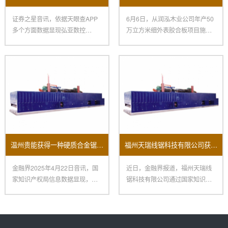
证券之星音讯，依据天眼查APP
6月6日，从润泓木业公司年产50
多个方面数据显现弘亚数控
万立方米细外表胶合板项目施工
（002833）新取得一项外观规
现场传来喜讯，要害中心设备
温州贵能获得一种硬质合金锯条磨齿机床专利
福州天瑞线锯科技有限公司获新专利：提升开方机换料效率助力制造业变革
金融界2025年4月22日音讯，国
近日，金融界报道，福州天瑞线
家知识产权局信息数据显现，温
锯科技有限公司通过国家知识产
州贵能东西有限公司获得一
权局获得了一项名为“一种提高换