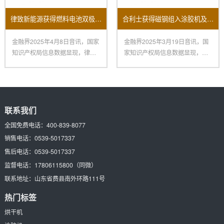
律致新能源获得燃料电池双极板主动涂胶机专利
合利士获得磁钢组入涂胶机及其操作方法专利
金融界2025年4月8日音讯，国家
金融界2025年3月19日音讯，国
知识产权局信息数据显现，律致
家知识产权局信息数据显现，深
新能源科技（上海）有限公
圳市合利士智能配备有限公
联系我们
全国免费电话：
400-839-8077
销售电话：
0539-5017337
售后电话：
0539-5017337
监督电话：
17806115800
（同微）
联系地址：
山东省费县南外环路111号
热门标签
烘干机