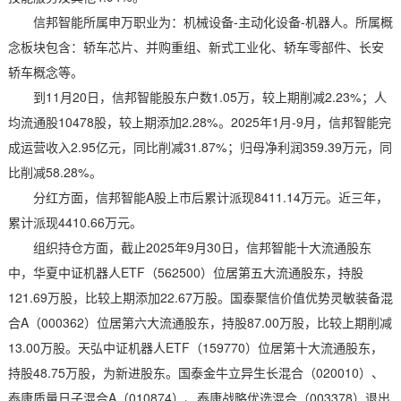
信邦智能所属申万职业为：机械设备-主动化设备-机器人。所属概
念板块包含：轿车芯片、并购重组、新式工业化、轿车零部件、长安
轿车概念等。
到11月20日，信邦智能股东户数1.05万，较上期削减2.23%；人
均流通股10478股，较上期添加2.28%。2025年1月-9月，信邦智能完
成运营收入2.95亿元，同比削减31.87%；归母净利润359.39万元，同
比削减58.28%。
分红方面，信邦智能A股上市后累计派现8411.14万元。近三年，
累计派现4410.66万元。
组织持仓方面，截止2025年9月30日，信邦智能十大流通股东
中，华夏中证机器人ETF（562500）位居第五大流通股东，持股
121.69万股，比较上期添加22.67万股。国泰聚信价值优势灵敏装备混
合A（000362）位居第六大流通股东，持股87.00万股，比较上期削减
13.00万股。天弘中证机器人ETF（159770）位居第十大流通股东，
持股48.75万股，为新进股东。国泰金牛立异生长混合（020010）、
泰康质量日子混合A（010874）、泰康战略优选混合（003378）退出