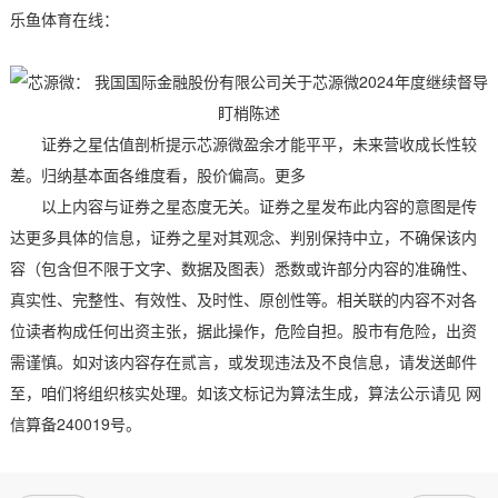
乐鱼体育在线：
证券之星估值剖析提示芯源微盈余才能平平，未来营收成长性较
差。归纳基本面各维度看，股价偏高。更多
以上内容与证券之星态度无关。证券之星发布此内容的意图是传
达更多具体的信息，证券之星对其观念、判别保持中立，不确保该内
容（包含但不限于文字、数据及图表）悉数或许部分内容的准确性、
真实性、完整性、有效性、及时性、原创性等。相关联的内容不对各
位读者构成任何出资主张，据此操作，危险自担。股市有危险，出资
需谨慎。如对该内容存在贰言，或发现违法及不良信息，请发送邮件
至，咱们将组织核实处理。如该文标记为算法生成，算法公示请见 网
信算备240019号。