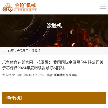
涂胶机
首页
>
产品展示
>
涂胶机
乐鱼体育在线官网：芯源微： 我国国际金融股份有限公司关
于芯源微2024年度继续督导盯梢陈述
发布时间：2025-06-16 17:53:39
作者:
乐鱼体育在线官网
详细说明