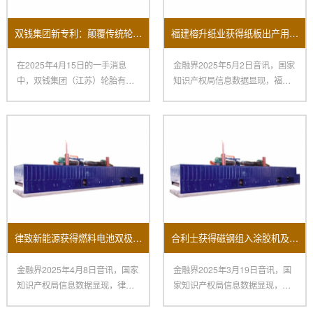
双钱集团新专利：颠覆传统轮胎生产的涂胶机
福建榕升纸业获得纸板出产用涂胶机及其烘干设备专利
在2025年4月15日的一手消息
金融界2025年5月2日音讯，国家
中，双钱集团（江苏）轮胎有限
知识产权局信息数据显现，福建
公司取得了一项令人瞩目的创
榕升纸业有限公司获得一项
律致新能源获得燃料电池双极板主动涂胶机专利
合利士获得磁钢组入涂胶机及其操作方法专利
金融界2025年4月8日音讯，国家
金融界2025年3月19日音讯，国
知识产权局信息数据显现，律致
家知识产权局信息数据显现，深
新能源科技（上海）有限公
圳市合利士智能配备有限公