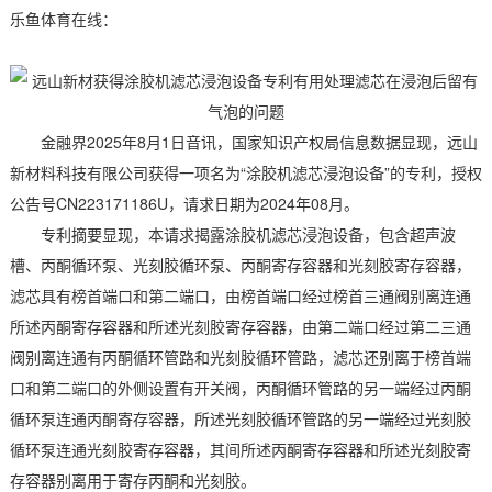
乐鱼体育在线：
金融界2025年8月1日音讯，国家知识产权局信息数据显现，远山
新材料科技有限公司获得一项名为“涂胶机滤芯浸泡设备”的专利，授权
公告号CN223171186U，请求日期为2024年08月。
专利摘要显现，本请求揭露涂胶机滤芯浸泡设备，包含超声波
槽、丙酮循环泵、光刻胶循环泵、丙酮寄存容器和光刻胶寄存容器，
滤芯具有榜首端口和第二端口，由榜首端口经过榜首三通阀别离连通
所述丙酮寄存容器和所述光刻胶寄存容器，由第二端口经过第二三通
阀别离连通有丙酮循环管路和光刻胶循环管路，滤芯还别离于榜首端
口和第二端口的外侧设置有开关阀，丙酮循环管路的另一端经过丙酮
循环泵连通丙酮寄存容器，所述光刻胶循环管路的另一端经过光刻胶
循环泵连通光刻胶寄存容器，其间所述丙酮寄存容器和所述光刻胶寄
存容器别离用于寄存丙酮和光刻胶。