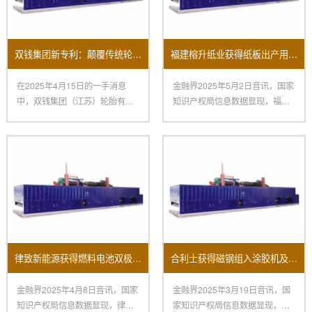
双钱集团新专利：颠覆传统轮胎生产的涂胶机
福建榕升纸业获得纸板出产用涂胶机及其烘干设备专利
在2025年4月15日的一手消息
金融界2025年5月2日音讯，国家
中，双钱集团（江苏）轮胎有限
知识产权局信息数据显现，福建
公司取得了一项令人瞩目的创
榕升纸业有限公司获得一项
律致新能源获得燃料电池双极板主动涂胶机专利
合利士获得磁钢组入涂胶机及其操作方法专利
金融界2025年4月8日音讯，国家
金融界2025年3月19日音讯，国
知识产权局信息数据显现，律致
家知识产权局信息数据显现，深