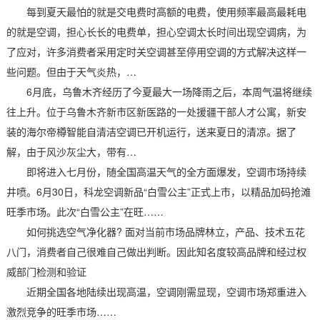
每到夏天最怕的就是交电费时高额的电费，使用频率最高最耗电
的就是空调，担心长长的电费单，担心空调太长时间出现空调病，为
了应对，许多消费者采用定时关空调甚至停用空调的方式解决这样一
些问题。但由于天气炎热，…
6月底，乌鲁木齐经历了今夏最大一场降雨之后，本周气温将继续
往上升。位于乌鲁木齐新市区新医路的一处援疆干部人才公寓，新安
装的海尔帝樽智能自清洁空调已开机运行，送来夏日的清凉。据了
解，由于风沙灰尘大，带有…
即将进入七月份，随全国高温天气的全方面爆发，空调市场持续
井喷。6月30日，科龙空调新品“白雪公主”正式上市，以精品加码抢滩
旺季市场。此次“白雪公主”在旺……
如何挑选空气净化器? 面对当前市场品牌林立，产品、技术五花
八门，消费者自己很难自己做出判断。因此知名度较高品牌和经过权
威部门检测和验证
近期全国各地陆续出现高温，空调刚需显现，空调市场郑重进入
激烈竞争的旺季市场……