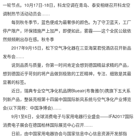
一轮节点。10月17日-18日，科龙空调在青岛、泰安相继召开科龙空
调制热节活动动员会……
每到秋冬季节，蓝色便成为最奢侈的颜色。为了守卫蓝天，工厂
停产限产，环保措施严上加严，即便如此，雾霾——这个全民公敌依
然频频刷出存在感。秋冬季
2017年9月15日，松下空气净化器在三亚海棠君悦酒店召开新品
发布会……
说到品质与质量，你第一时间肯定会想到德国精益求精的产品，
想到德国近乎苛刻的将产品做到极致的工匠精神，专注、细致是其最
显著的标签。
近日，瑞典专业空气净化机品牌Blueair(布鲁雅尔)携旗下五大系
列新产品，整装亮相第十四届中国国际新风系统与空气净化产业博览
会(以下简称：中国净博会)……
9月1至6日，全球消费电子与家用电器行业盛会——IFA2017国际
消费电子展会在德国柏林国际展览中心召开……
日前，由中国家用电器协会与国家信息中心信息资源开发部指