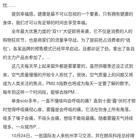
忧……
提到幸福感，健康是最不可以忽视的一个要素，只有拥有健康的
身体，我们才可以有足够的时间去享受幸福。
全年最大优惠力度的“双11”大促即将来袭，它不仅是消费的人的
购物狂欢节，也是商家们的流量争夺战，为了提前抢占消费者的“钱
包”，各家品牌的预售模式已经早早启动，且都卯足了劲，拿出了各自
的主力产品去参加了，…
这几天每天早上起来窗外都是雾蒙蒙的，虽然供暖季还没正式到
来，空气质量慢慢的开始令人担忧了，很快，空气质量上的问题又将
成为人类关注的焦点，PM2.5指数也将成为每天一定要了解的数字。
每年到这样一个时间段，能够去除PM…
单身solo多年，一直不懂啥叫会呼吸的痛？直到十面“霾”伏时才顿
时觉得呼吸痛彻心扉，雾霾是会呼吸的痛，它活在你身上所有角落，
吸多了嗓子会痛，不吸头会痛，想吸不敢吸最痛。随着雾霾天气持续
增多，一众城市P…
10月24日，一批国际友人来杭州学习交流，并在朗风科技总经理