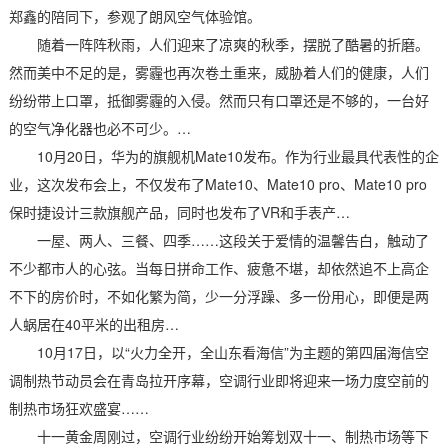
郑鑫的陪同下，参观了朗风空气体验馆。
随着一阵阵秋雨，人们迎来了凉爽的秋季，摆脱了酷暑的折磨。
然而美中不足的是，雾霾也再次卷土重来，威胁着人们的健康，人们
纷纷带上口罩，抵御雾霾的入侵。然而只有口罩还是不够的，一台好
的空气净化器也必不可少。…
10月20日，华为的旗舰机Mate10发布。作为行业最具代表性的企
业，这次发布会上，不仅发布了Mate10、Mate10 pro、Mate10 pro
保时捷设计三款旗舰产品，同时也发布了VR和手表产…
一屋、两人、三餐、四季……这段关于爱情的温馨告白，触动了
不少都市人的心弦。当每日拼命工作、疲惫不堪，却依然追不上高企
不下的房价时，不如化繁为简，少一分浮躁、多一份用心，即便是两
人蜗居在40平米的出租房…
10月17日，以“火力全开，全山东看海信”为主题的第四届海信空
调制热节动员会在青岛拉开序幕，空调行业即将迎来一场力度空前的
制热市场狂欢盛宴……
十一黄金周刚过，空调行业纷纷开始筹划双十一、制热市场等下