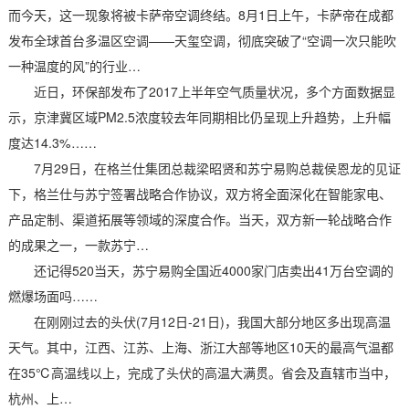
而今天，这一现象将被卡萨帝空调终结。8月1日上午，卡萨帝在成都
发布全球首台多温区空调——天玺空调，彻底突破了“空调一次只能吹
一种温度的风”的行业…
近日，环保部发布了2017上半年空气质量状况，多个方面数据显
示，京津冀区域PM2.5浓度较去年同期相比仍呈现上升趋势，上升幅
度达14.3%……
7月29日，在格兰仕集团总裁梁昭贤和苏宁易购总裁侯恩龙的见证
下，格兰仕与苏宁签署战略合作协议，双方将全面深化在智能家电、
产品定制、渠道拓展等领域的深度合作。当天，双方新一轮战略合作
的成果之一，一款苏宁…
还记得520当天，苏宁易购全国近4000家门店卖出41万台空调的
燃爆场面吗……
在刚刚过去的头伏(7月12日-21日)，我国大部分地区多出现高温
天气。其中，江西、江苏、上海、浙江大部等地区10天的最高气温都
在35℃高温线以上，完成了头伏的高温大满贯。省会及直辖市当中，
杭州、上…