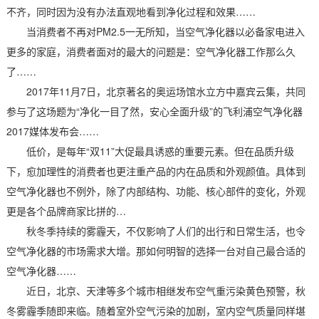
不齐，同时因为没有办法直观地看到净化过程和效果……
当消费者不再对PM2.5一无所知，当空气净化器以必备家电进入
更多的家庭，消费者面对的最大的问题是：空气净化器工作那么久
了……
2017年11月7日，北京著名的奥运场馆水立方中嘉宾云集，共同
参与了这场题为“净化一目了然，安心全面升级”的飞利浦空气净化器
2017媒体发布会……
低价，是每年“双11”大促最具诱惑的重要元素。但在品质升级
下，愈加理性的消费者也更注重产品的内在品质和外观颜值。具体到
空气净化器也不例外，除了内部结构、功能、核心部件的变化，外观
更是各个品牌商家比拼的…
秋冬季持续的雾霾天，不仅影响了人们的出行和日常生活，也令
空气净化器的市场需求大增。那如何明智的选择一台对自己最合适的
空气净化器……
近日，北京、天津等多个城市相继发布空气重污染黄色预警，秋
冬雾霾季随即来临。随着室外空气污染的加剧，室内空气质量同样堪