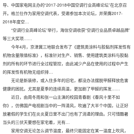
导、中国家电网主办的“2017-2018中国空调行业高峰论坛”在北京召
开。格兰仕作为家用空调代表，受邀参加本次论坛，并荣膺2017-
2018年度空…
“空调行业高峰论坛”举行，海信空调收获“空调行业品质卓越品牌”
等三大奖项……
今年4月，京津冀三地联合发布了《建筑类涂料与胶黏剂挥发性有
机物含量限值标准》，标准针对生产、销售、使用建筑类涂料与胶黏
剂的所有的环节进行全过程管控，由此减少产品在使用的过程中产生
的挥发性有机物无组织排…
无论是新装修，或入住多年的旧宅，都没办法摆脱甲醛释放危害
健康的困扰。尤其是夏季的连续高温，更加剧了甲醛的挥发……
近日，由周冬雨和张一山主演的校园青春剧《春风十里不如
你》，仿佛国产电视剧当中的一阵清风，吹遍了大半个中国，让正好
放暑假的学生们在炎炎夏日里不出门也有了消遣的理由。只可惜酷暑
当头的三伏天要想在家宅着，光有…
家用空调无论怎么调节温度，最终只能固定在某一温度上吹风，