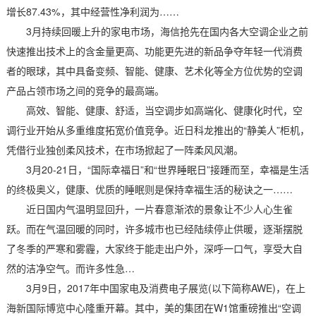
增长87.43%，其中经营性净利润为……
3月持续回暖上升的家电市场，海信抢先在国内各大空调企业之前
快速推出技术上的含金量更高、功能更先进的新品争夺年轻一代消费
者的眼球，其中具备变频、智能、健康、艺术化等全方位优势的空调
产品占领市场之间的竞争的最高端。
高效、智能、健康、舒适，当空调步如高端化、健康化时代，空
调行业开始从多重维度拓宽价值竞争。近日科龙推出的“静美人”柜机，
凭借行业独创柔风技术，在市场掀起了一阵柔风风潮。
3月20-21日，“国际幸福日”和“世界睡眠日”接踵而至，幸福是生活
的终极奥义，健康、优质的睡眠则是保持幸福生活的秘诀之一……
近日国内气温明显回升，一片春意渐浓的景象让不少人心生雀
跃。而在气温回暖的同时，许多城市也已经陆续停止供暖，逐渐摆脱
了冬季的严寒和雾霾，大家终于能走出户外，深呼一口气，享受大自
然的洁净空气。而许多性急…
3月9日，2017年中国家电及消费电子展览(以下简称AWE)，在上
海新国际博览中心隆重开幕。其中，美的集团在W1馆重磅推出“空调