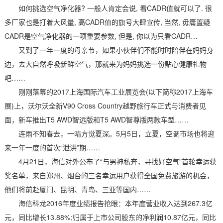
如何挑选空气净化器? 一般人肯定会说, 看CADR值就可以了. 很
多厂家也是打着大风量, 高CADR值的旗号大肆宣传, 当然, 毋庸置疑
CADR是空气净化器的一项重要参数, 但是, 你以为只看CADR…
又到了一年一度的母亲节，如果小伙伴们不能时时陪伴在妈妈身
边，去大自然呼吸新鲜空气，那就来为妈妈挑选一份贴心健康礼物
吧……
刚刚落幕的2017上海国际汽车工业展览会(以下简称2017上海车
展)上，沃尔沃全新V90 Cross Country越野旅行车正式与消费者见
面，新车推出T5 AWD智远版和T5 AWD智尊版两款车型……
连雨不知春去，一晴方觉夏深。5月5日，立夏，空调市场也将迎
来一年一度的首次“泄洪”期……
4月21日，海信对外公布了“与男神私奔，寻找好空气”首轮幸运获
奖名单，来自郑州、烟台的三名幸运用户获得全国免费旅游的机会，
他们将前赴厦门、昆明、青岛、三亚等国内……
海信科龙2016年度业绩报告抢眼：本年度营业收入达到267.3亿
元，同比增长13.88%;归属于上市公司股东的净利润10.87亿元，同比