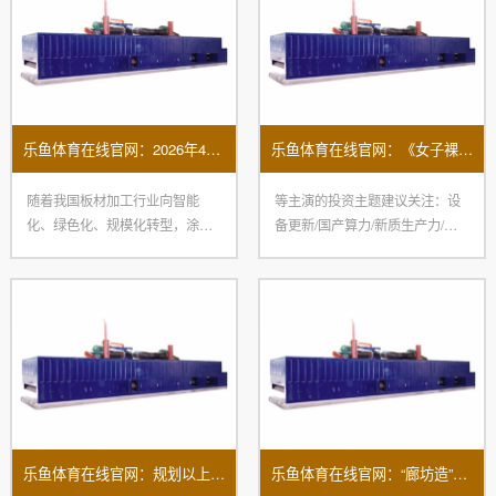
乐鱼体育在线官网：2026年4月板材机械厂家推荐指南：涂胶机板材机械预压机LVL胶合板设备铺板LVL全套设备公司优选！
乐鱼体育在线官网：《女子裸体艺术》免费观看
随着我国板材加工行业向智能
等主演的投资主题建议关注：设
化、绿色化、规模化转型，涂胶
备更新/国产算力/新质生产力/低
机、预压机、LVL胶合板机械设
空经济。1）设备更新：高能
备
乐鱼体育在线官网：规划以上工业公司数字化改造全掩盖
乐鱼体育在线官网：“廊坊造”精密数字控制机床走向世界