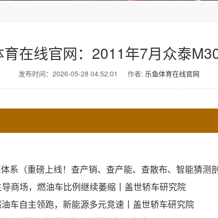
育在线官网：2011年7月众泰M3
发布时间：2026-05-28 04:52:01
作者:
乐鱼体育在线官网
系（重磅上线！查产销、查产能、查散布、智能猜测剖
源主导商场，燃油车比例继续萎缩丨盖世轿车研究院
燃油车自主领跑，新能源多元竞速丨盖世轿车研究院