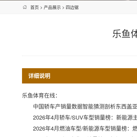
首页
>
产品展示
>
四边锯
乐鱼体
详细说明
乐鱼体育在线：
中国轿车产销量数据智能猜测剖析东西盖亚体
2026年4月轿车/SUV车型销量榜：新能
2026年4月燃油车型/新能源车型销量榜：