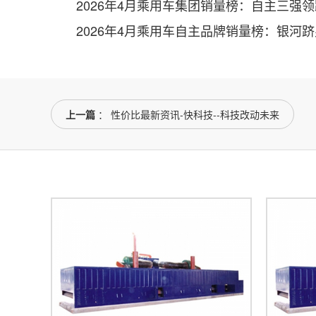
2026年4月乘用车集团销量榜：自主三强领
2026年4月乘用车自主品牌销量榜：银河跻
上一篇
： 性价比最新资讯-快科技--科技改动未来