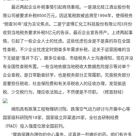
最近两起企业补税事情引起商场重视。一是湖北枝江酒业股份有
限公司被要求补税8500万元，因这笔税款被追溯至1994年，使得税务
“倒查30年”成为言论焦点。二是宁波博汇化工科技股份有限公司3月份
收到当地税务要求补税5亿元的告诉，最近企业宣告停产。上述两起事
情，引起了一些企业人士的忧虑。这些忧虑包含是不是真的存在全国
性查税，不少企业忧虑定时倒查多年需求补税，这关于运营困难的当
下无疑是“落井下石”。跟多位省级、市级税务人士沟通得知，现在并没
有全国性查税布置。一些当地依据当地税收大数据危险提示等对单个
企业查税，是日常勤奋好学，也是税务部分正常履职。究竟税务部分
首要担任税收、社会保险费和有关非税收入的征收办理，发现偷逃
税、少交税行为，理应依法阻止，不然便是不尽职。（榜首财经）
绵阳具有跌落工程物理研讨院、跌落空气动力研讨与开展中心等
国家级科研院所18家，国家级立异渠道25家，全社会研制经费
（R&D）投入强度位居全国前列。
“摩肩接踵办理你的中心事务，这真是一剂难吃的药。咱们有许多