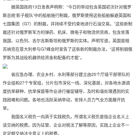
据英国政府13日发表声明称：“今日的举动包含英国初次针对俄罗
斯总统‘影子舰队’中的船舶施行制裁，俄罗斯使用这些船舶躲避英国和
七国集团（G7）的制裁，并持续不受约束地进行石油交易。”这些新制
裁还针对俄罗斯军方的弹药、机床、微电子和物流供货商，包含坐落
我国、以色列、吉尔吉斯斯坦和俄罗斯的实体。声明写道，英国首相
苏纳克在意大利参与G7峰会时宣告了这些新的制裁办法，“这将削弱俄
罗斯为其战役机器供给资金和配备的才能”。
省应急办理、农业乡村、水利等部分建立由25个厅级干部带队的
作业组和27个专家组，分片包市深化一线、深化基层，对各地水源调
度抗旱耕种、抗旱保苗等作业进行催促辅导，及时和谐处理遇到的实
践困难和问题。各地也活跃采纳举动，安排人员力气全方面展开抗
旱。
我国名义税负一向高于实践税负。所谓名义税负是指企业名义上
该交纳的税费。因为征管、企业对税法了解等原因，实践上企业不一
定足额交纳法令意义上的税费。