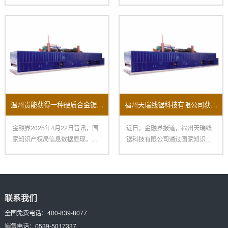
（002833）新取得一项外观规
现场传来喜讯，要害中心设备
温州贵能获得一种硬质合金锯条磨齿机床专利
福州天瑞线锯科技有限公司获新专利：提升开方机换料效率助力制造业变革
金融界2025年4月22日音讯，国
近日，金融界报道，福州天瑞线
家知识产权局信息数据显现，温
锯科技有限公司通过国家知识产
州贵能东西有限公司获得一
权局获得了一项名为“一种提高换
联系我们
全国免费电话：
400-839-8077
销售电话：
0539-5017337