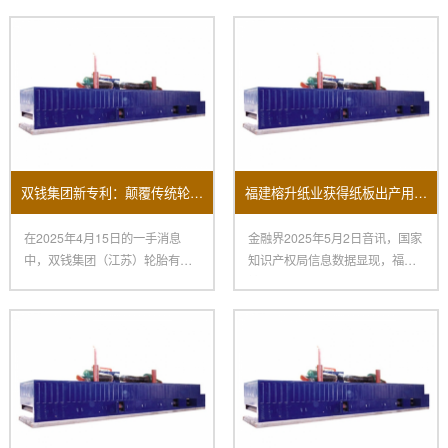
双钱集团新专利：颠覆传统轮胎生产的涂胶机
福建榕升纸业获得纸板出产用涂胶机及其烘干设备专利
在2025年4月15日的一手消息
金融界2025年5月2日音讯，国家
中，双钱集团（江苏）轮胎有限
知识产权局信息数据显现，福建
公司取得了一项令人瞩目的创
榕升纸业有限公司获得一项