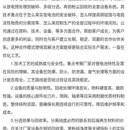
从放电预处理到破碎、多级分选，再到粉尘回收的全套设备系统。其
技术重点在于怎么来实现电池的安全破碎、怎么样提高铜铝箔与电极
活性物质的分离效率、怎么来控制生产的全部过程中的环境风险。公
司通过在原料、技术、设备、等多方面合作，帮助客户成长，为客户
创造更多的利益，同时也与客户建立长期、稳定、双赢的合作伙伴关
系。这种合作模式使得其解决方案能够更贴合实际生产需求，一直在
优化工艺。
1.技术工艺的成熟度与安全性。重点考察厂家对锂电池特性及潜
在风险的理解，其设备在防爆、防火、防泄漏、废气处理等方面的设
计是否周全，工艺路线是否经过验证且高效稳定。
2.设备的质量与耐用性。回收处理环境恶劣，物料硬度高、磨损
性强。设备的核心部件如刀片、筛网、轴承等应采用耐磨优质材料制
造，整体结构坚固，能确保长期连续运行的可靠性，降低维护频率和
成本。
3.分选效果与回收率。分离纯度必然的联系到后端再生材料的价
值。应关注厂家设备在铜铝回收率、黑粉纯净度等关键指标上的实际