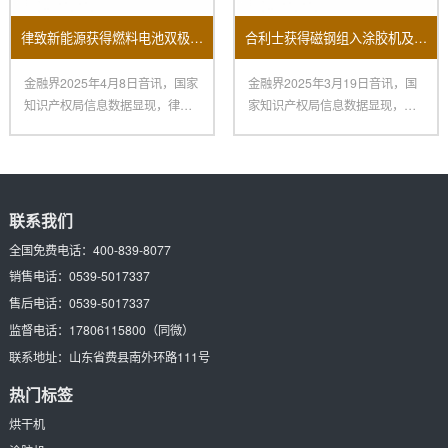
律致新能源获得燃料电池双极板主动涂胶机专利
合利士获得磁钢组入涂胶机及其操作方法专利
金融界2025年4月8日音讯，国家
金融界2025年3月19日音讯，国
知识产权局信息数据显现，律致
家知识产权局信息数据显现，深
新能源科技（上海）有限公
圳市合利士智能配备有限公
联系我们
全国免费电话：
400-839-8077
销售电话：
0539-5017337
售后电话：
0539-5017337
监督电话：
17806115800
（同微）
联系地址：
山东省费县南外环路111号
热门标签
烘干机