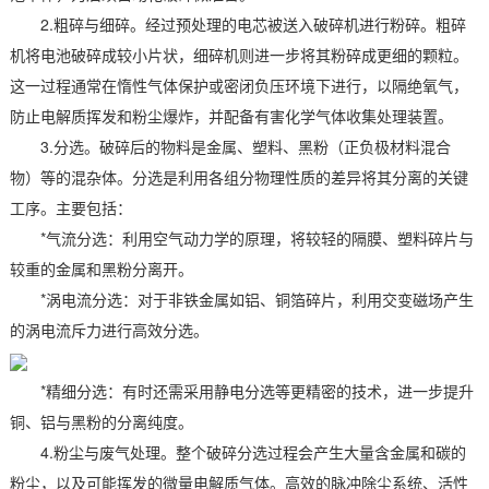
2.粗碎与细碎。经过预处理的电芯被送入破碎机进行粉碎。粗碎
机将电池破碎成较小片状，细碎机则进一步将其粉碎成更细的颗粒。
这一过程通常在惰性气体保护或密闭负压环境下进行，以隔绝氧气，
防止电解质挥发和粉尘爆炸，并配备有害化学气体收集处理装置。
3.分选。破碎后的物料是金属、塑料、黑粉（正负极材料混合
物）等的混杂体。分选是利用各组分物理性质的差异将其分离的关键
工序。主要包括：
*气流分选：利用空气动力学的原理，将较轻的隔膜、塑料碎片与
较重的金属和黑粉分离开。
*涡电流分选：对于非铁金属如铝、铜箔碎片，利用交变磁场产生
的涡电流斥力进行高效分选。
*精细分选：有时还需采用静电分选等更精密的技术，进一步提升
铜、铝与黑粉的分离纯度。
4.粉尘与废气处理。整个破碎分选过程会产生大量含金属和碳的
粉尘，以及可能挥发的微量电解质气体。高效的脉冲除尘系统、活性