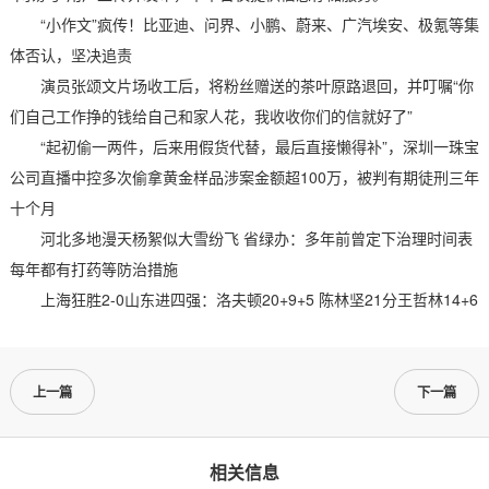
“小作文”疯传！比亚迪、问界、小鹏、蔚来、广汽埃安、极氪等集
体否认，坚决追责
演员张颂文片场收工后，将粉丝赠送的茶叶原路退回，并叮嘱“你
们自己工作挣的钱给自己和家人花，我收收你们的信就好了”
“起初偷一两件，后来用假货代替，最后直接懒得补”，深圳一珠宝
公司直播中控多次偷拿黄金样品涉案金额超100万，被判有期徒刑三年
十个月
河北多地漫天杨絮似大雪纷飞 省绿办：多年前曾定下治理时间表
每年都有打药等防治措施
上海狂胜2-0山东进四强：洛夫顿20+9+5 陈林坚21分王哲林14+6
上一篇
下一篇
相关信息