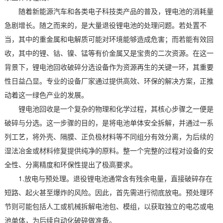
随着新能源汽车和各类电子科技类产品的普及，锂电池的消耗量
急剧增长。随之而来的，是大量退役锂电池的处理问题。若处置不
当，其中的重金属和电解质可能对环境能够造成危害；而若能有效回
收，其中的锂、钴、镍、锰等有价金属又是宝贵的二次资源。在这一
背景下，锂电池回收破碎分选设备作为资源再生的关键一环，其重要
性日益凸显。专业的设备厂家通过提供高效、环保的解决方案，正推
动着这一绿色产业的发展。
锂电池回收是一个复杂的物理和化学过程，其核心步骤之一便是
破碎与分选。这一步骤的目的，是将电池单体安全拆解，并通过一系
列工艺，将外壳、隔膜、正负极材料等不同组分有效分离，为后续的
湿法冶金或材料修复提供纯净的原料。整一个完整的过程对设备的安
全性、分离精度和环保性提出了极高要求。
1.放电与预处理。退役锂电池通常含有残余电量，直接破碎存在
短路、起火甚至爆炸的风险。因此，首先需进行彻底放电。预处理环
节则可能包括人工或机械拆解电池包、模组，以获取独立的电芯或电
池单体，为后续自动化破碎做准备。