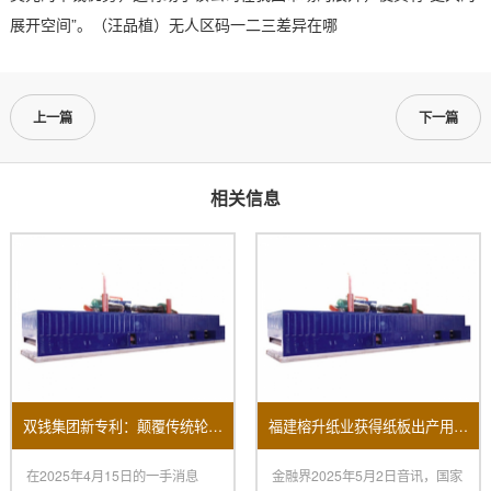
展开空间”。（汪品植）无人区码一二三差异在哪
上一篇
下一篇
相关信息
双钱集团新专利：颠覆传统轮胎生产的涂胶机
福建榕升纸业获得纸板出产用涂胶机及其烘干设备专利
在2025年4月15日的一手消息
金融界2025年5月2日音讯，国家